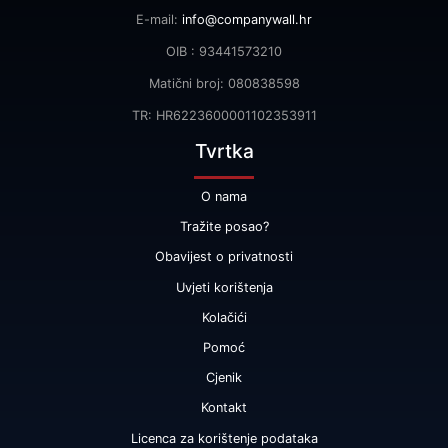
E-mail:
info@companywall.hr
OIB : 93441573210
Matični broj: 080838598
TR: HR6223600001102353911
Tvrtka
O nama
Tražite posao?
Obavijest o privatnosti
Uvjeti korištenja
Kolačići
Pomoć
Cjenik
Kontakt
Licenca za korištenje podataka