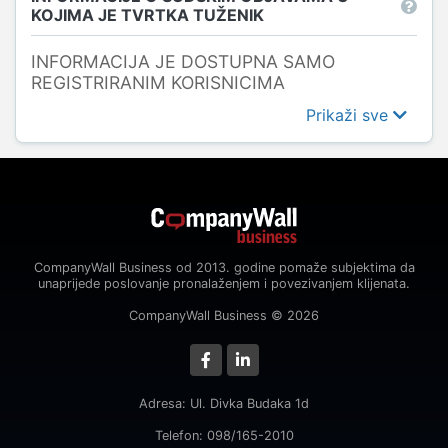
KOJIMA JE TVRTKA TUŽENIK
INFORMACIJA JE DOSTUPNA SAMO
REGISTRIRANIM KORISNICIMA
Prikaži sve
CompanyWall Business od 2013. godine pomaže subjektima da
unaprijede poslovanje pronalaženjem i povezivanjem klijenata.
CompanyWall Business © 2026
Adresa: Ul. Divka Budaka 1d
Telefon: 098/165-2010