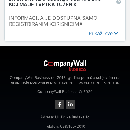
KOJIMA JE TVRTKA TUŽENIK
INFORMACIJA JE DOSTUPNA SAMO
REGISTRIRANIM KORISNICIMA
Prikaži sve
CompanyWall Business od 2013. godine pomaže subjektima da
unaprijede poslovanje pronalaženjem i povezivanjem klijenata.
CompanyWall Business © 2026
Adresa: Ul. Divka Budaka 1d
Telefon: 098/165-2010