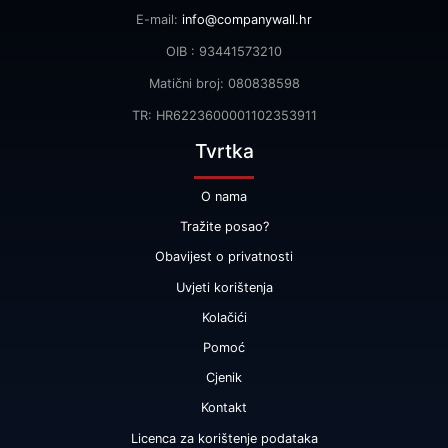
E-mail:
info@companywall.hr
OIB : 93441573210
Matični broj: 080838598
TR: HR6223600001102353911
Tvrtka
O nama
Tražite posao?
Obavijest o privatnosti
Uvjeti korištenja
Kolačići
Pomoć
Cjenik
Kontakt
Licenca za korištenje podataka