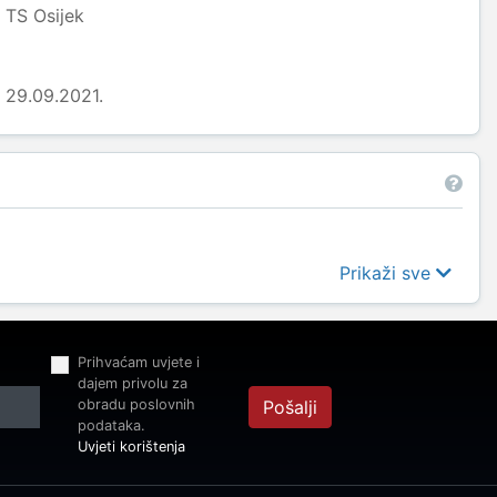
TS Osijek
29.09.2021.
Prikaži sve
Prihvaćam uvjete i
dajem privolu za
obradu poslovnih
Pošalji
podataka.
Uvjeti korištenja