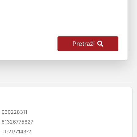
Pretraži
030228311
61326775827
Tt-21/7143-2