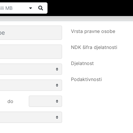
Vrsta pravne osobe
NDK šifra djelatnosti
Djelatnost
Podaktivnosti
do