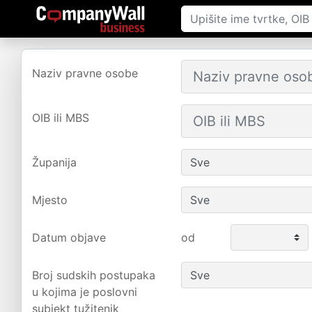
Naziv pravne osobe
OIB ili MBS
Županija
Mjesto
Datum objave
od
Broj sudskih postupaka
u kojima je poslovni
subjekt tužitenik