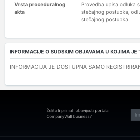
Vrsta proceduralnog
Provedba upisa odluka s
akta
stečajnog postupka, odl
stečajnog postupka
INFORMACIJE O SUDSKIM OBJAVAMA U KOJIMA JE
INFORMACIJA JE DOSTUPNA SAMO REGISTRIRA
Želite li primati obavijesti portala
CompanyWall business?