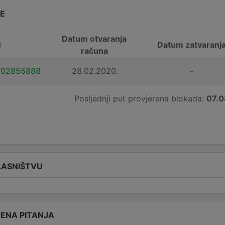
DE
Datum otvaranja
N
Datum zatvaranj
računa
102855888
28.02.2020.
-
Posljednji put provjerena blokada:
07.0
LASNIŠTVU
ENA PITANJA