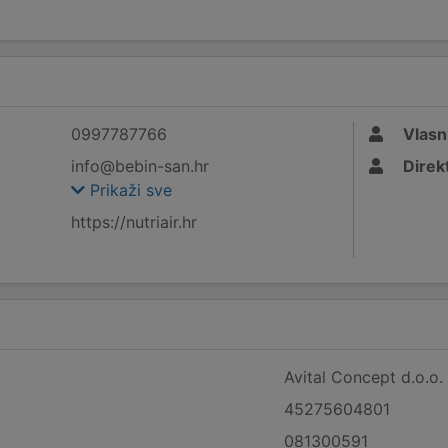
0997787766
Vlasn
info@bebin-san.hr
Direk
Prikaži sve
https://nutriair.hr
Avital Concept d.o.o.
45275604801
081300591