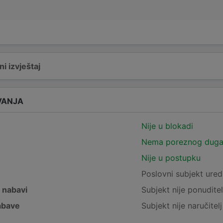
i izvještaj
VANJA
Nije u blokadi
Nema poreznog dug
Nije u postupku
e
Poslovni subjekt ured
j nabavi
Subjekt nije ponuditel
nabave
Subjekt nije naručitel