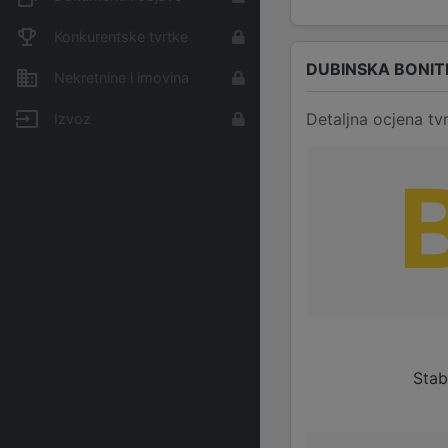
Konkurentske tvrtke
DUBINSKA BONIT
Nekretnine i imovina
Detaljna ocjena tvr
Izvoz
Stab