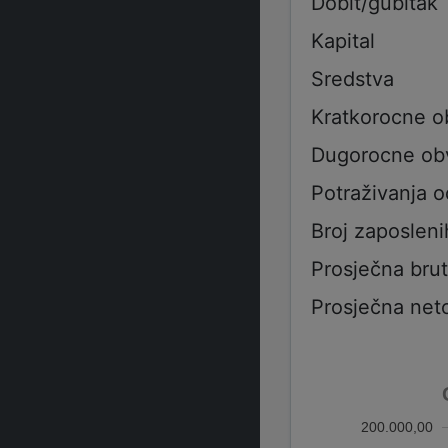
Dobit/gubitak
Kapital
Sredstva
Kratkorocne 
Dugorocne ob
Potraživanja 
Broj zaposleni
Prosječna bru
Prosječna net
200.000,00