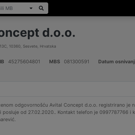
oncept d.o.o.
 13C
,
10360
,
Sesvete
,
Hrvatska
IB
45275604801
MBS
081300591
Datum osnivanj
enom odgovornošću Avital Concept d.o.o. registrirano je n
i posluje od 27.02.2020.. Kontakt telefon je 0997787766 i k
arević.