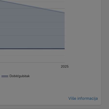
2025
Dobit/gubitak
Više informacija