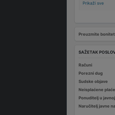
Prikaži sve
Preuzmite bonitetn
SAŽETAK POSLO
Računi
Porezni dug
Sudske objave
Neisplaćene plać
Ponuditelj u javno
Naručitelj javne 