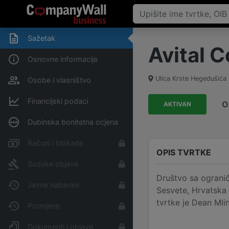
Sažetak
Avital C
Osnovne informacije
Ulica Krste Hegedušića
Osobe i vlasništvo
Financijski podaci
O
AKTIVAN
Dubinska bonitetna ocjena
Računi i blokade
OPIS TVRTKE
Sudske objave
Društvo sa ogranič
Javne nabavke
Sesvete, Hrvatska 
tvrtke je Dean Mlin
Promjene
Dokumenti i objave