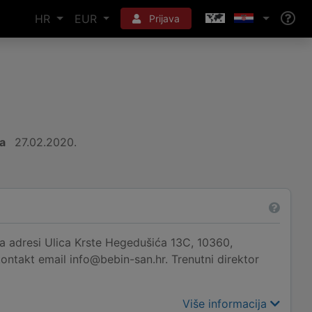
HR
EUR
Prijava
a
27.02.2020.
a adresi Ulica Krste Hegedušića 13C, 10360,
ontakt email info@bebin-san.hr. Trenutni direktor
Više informacija