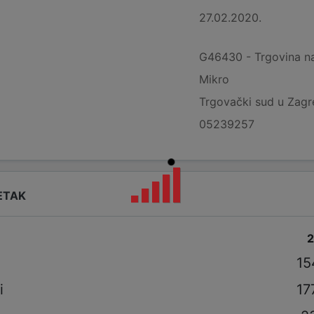
27.02.2020.
G46430 - Trgovina na
Mikro
Trgovački sud u Zag
05239257
ETAK
i
15
i
17