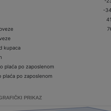
-2
-3
4
obveze
7
veze
od kupaca
h
to plaća po zaposlenom
o plaća po zaposlenom
GRAFIČKI PRIKAZ