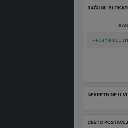
RAČUNI I BLOKA
IBA
HR0823600001
NEKRETNINE U V
ČESTO POSTAVLJ