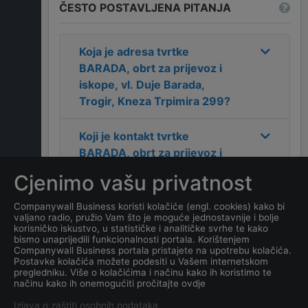
ČESTO POSTAVLJENA PITANJA
Koja je adresa tvrtke
BARADA, obrt za prijevoz i
iskope, vl. Duje Barada,
Trogir, Kneza Trpimira 299
?
Koji je kontakt tvrtke
BARADA, obrt za prijevoz i
iskope, vl. Duje Barada,
Cjenimo vašu privatnost
Trogir, Kneza Trpimira 299
?
Companywall Business koristi kolačiće (engl. cookies) kako bi
valjano radio, pružio Vam što je moguće jednostavnije i bolje
Koji je datum osnivanja
korisničko iskustvo, u statističke i analitičke svrhe te kako
tvrtke
BARADA, obrt za
bismo unaprijedili funkcionalnosti portala. Korištenjem
Companywall Business portala pristajete na upotrebu kolačića.
prijevoz i iskope, vl. Duje
Postavke kolačića možete podesiti u Vašem internetskom
Barada, Trogir, Kneza
pregledniku. Više o kolačićima i načinu kako ih koristimo te
načinu kako ih onemogućiti pročitajte ovdje
Trpimira 299
?
Izjava o zaštiti osobnih podataka