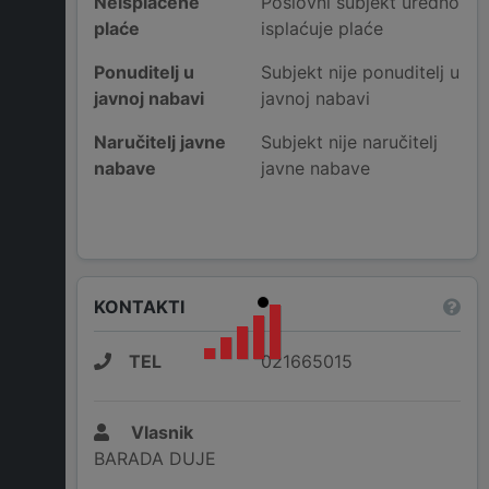
Neisplaćene
Poslovni subjekt uredno
plaće
isplaćuje plaće
Ponuditelj u
Subjekt nije ponuditelj u
javnoj nabavi
javnoj nabavi
Naručitelj javne
Subjekt nije naručitelj
nabave
javne nabave
KONTAKTI
TEL
021665015
Vlasnik
BARADA DUJE