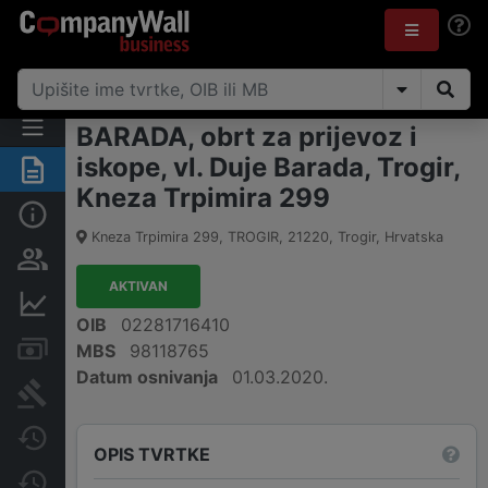
BARADA, obrt za prijevoz i
iskope, vl. Duje Barada, Trogir,
Sažetak
Kneza Trpimira 299
Osnovne informacije
Kneza Trpimira 299, TROGIR
,
21220
,
Trogir
,
Hrvatska
Osobe i vlasništvo
AKTIVAN
Financijski podaci
OIB
02281716410
Računi i blokade
MBS
98118765
Datum osnivanja
01.03.2020.
Sudske objave
Javne nabavke
OPIS TVRTKE
Promjene