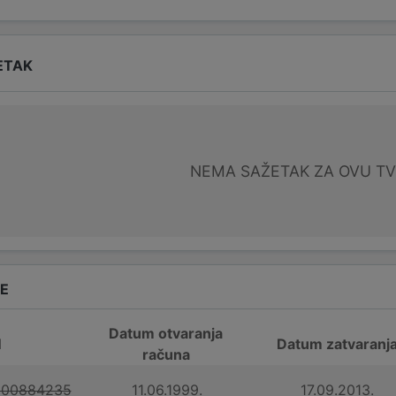
ETAK
NEMA SAŽETAK ZA OVU T
DE
Datum otvaranja
N
Datum zatvaranj
računa
100884235
11.06.1999.
17.09.2013.