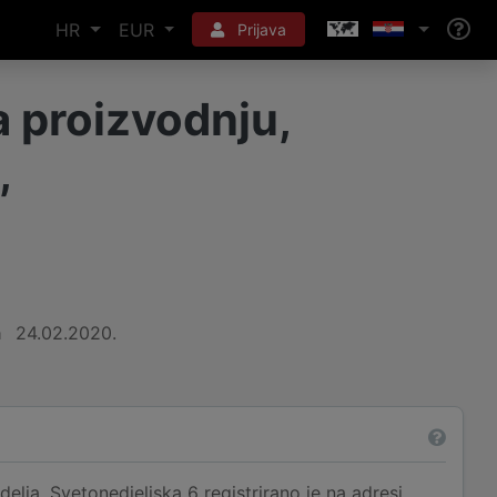
HR
EUR
Prijava
proizvodnju,
,
a
24.02.2020.
ja, Svetonedjeljska 6 registrirano je na adresi