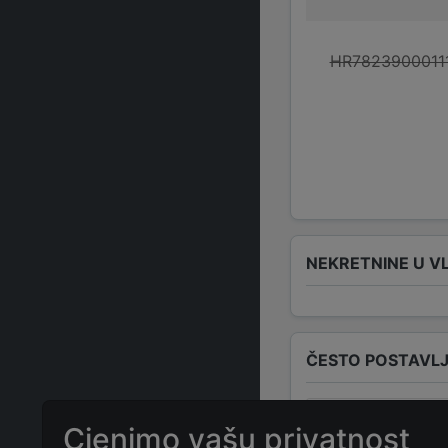
HR7823900011
NEKRETNINE U V
ČESTO POSTAVLJ
Koja je adresa
Cjenimo vašu privatnost