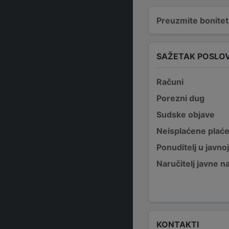
Preuzmite bonitetn
SAŽETAK POSLO
Računi
Porezni dug
Sudske objave
Neisplaćene plać
Ponuditelj u javno
Naručitelj javne 
KONTAKTI