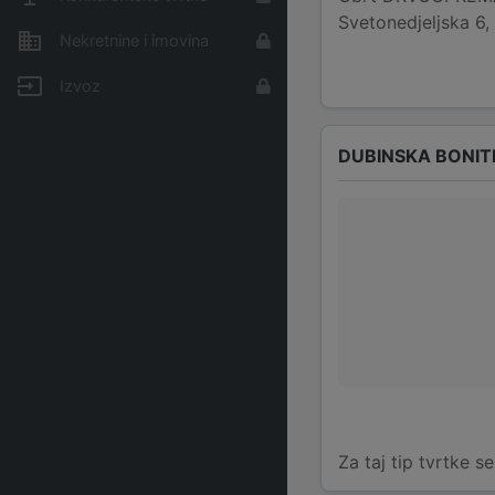
Svetonedjeljska 6
Nekretnine i imovina
Izvoz
DUBINSKA BONIT
Za taj tip tvrtke s