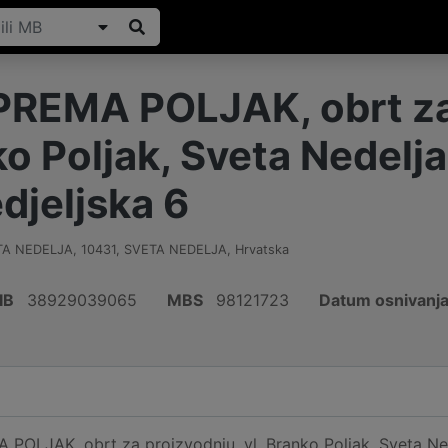
EMA POLJAK, obrt za 
ko Poljak, Sveta Nedelja
djeljska 6
ETA NEDELJA
,
10431
,
SVETA NEDELJA
,
Hrvatska
IB
38929039065
MBS
98121723
Datum osnivanj
LJAK, obrt za proizvodnju, vl. Branko Poljak, Sveta Nedel