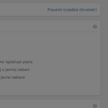
Preuzmi izvješće (hrvatski)
a
no isplaćuje plaće
j u javnoj nabavi
j javne nabave