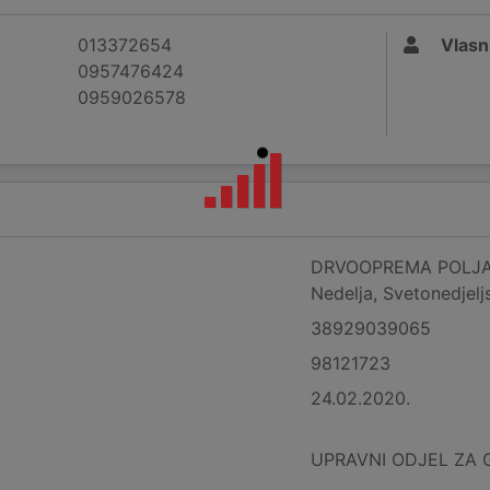
013372654
Vlasn
0957476424
0959026578
DRVOOPREMA POLJAK, o
Nedelja, Svetonedjelj
38929039065
98121723
24.02.2020.
UPRAVNI ODJEL ZA