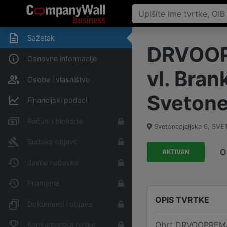
Sažetak
DRVOOPR
Osnovne informacije
vl. Bran
Osobe i vlasništvo
Svetone
Financijski podaci
Računi i blokade
Svetonedjeljska 6, SV
Sudske objave
O
AKTIVAN
Javne nabavke
Promjene
OPIS TVRTKE
Dokumenti i objave
Obrt DRVOOPREMA PO
Konkurentske tvrtke