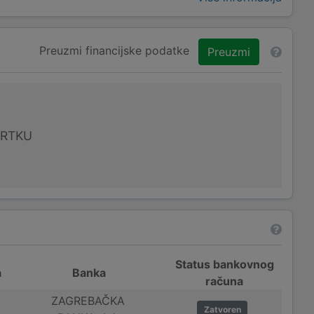
Preuzmi financijske podatke
Preuzmi
VRTKU
Status bankovnog
a
Banka
računa
ZAGREBAČKA
Zatvoren