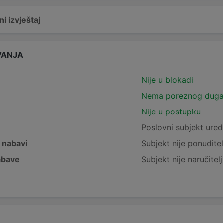
i izvještaj
VANJA
Nije u blokadi
Nema poreznog dug
Nije u postupku
e
Poslovni subjekt ured
j nabavi
Subjekt nije ponuditel
nabave
Subjekt nije naručitel