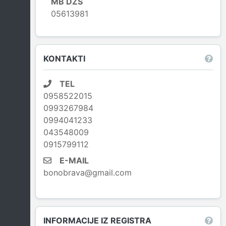
MB DZS
05613981
Leaflet
|
© OpenStreetMap contributors
KONTAKTI
TEL
0958522015
0993267984
0994041233
043548009
0915799112
E-MAIL
bonobrava@gmail.com
INFORMACIJE IZ REGISTRA