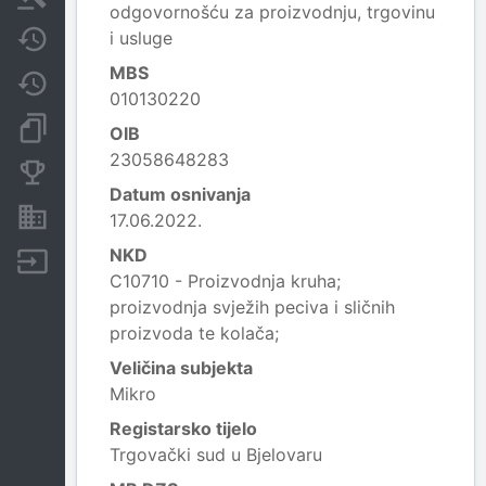
odgovornošću za proizvodnju, trgovinu
i usluge
Javne nabavke
MBS
Promjene
010130220
Dokumenti i objave
OIB
23058648283
Konkurentske tvrtke
Datum osnivanja
Nekretnine i imovina
17.06.2022.
NKD
Izvoz
C10710 - Proizvodnja kruha;
proizvodnja svježih peciva i sličnih
proizvoda te kolača;
Veličina subjekta
Mikro
Registarsko tijelo
Trgovački sud u Bjelovaru