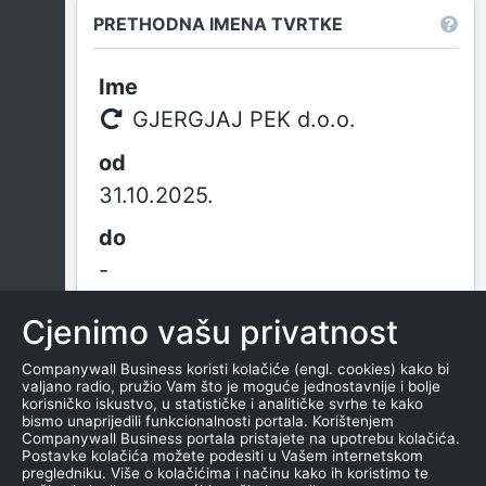
PRETHODNA IMENA TVRTKE
GJERGJAJ PEK d.o.o.
31.10.2025.
-
Cjenimo vašu privatnost
GJERGJAJ PEK j.d.o.o.
Companywall Business koristi kolačiće (engl. cookies) kako bi
valjano radio, pružio Vam što je moguće jednostavnije i bolje
korisničko iskustvo, u statističke i analitičke svrhe te kako
od osnivanja
bismo unaprijedili funkcionalnosti portala. Korištenjem
Companywall Business portala pristajete na upotrebu kolačića.
Postavke kolačića možete podesiti u Vašem internetskom
pregledniku. Više o kolačićima i načinu kako ih koristimo te