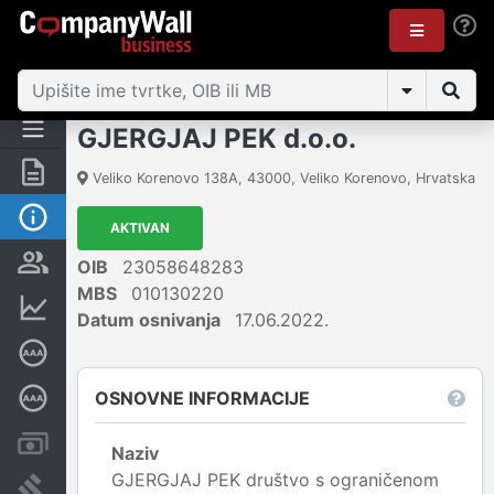
GJERGJAJ PEK d.o.o.
Sažetak
Veliko Korenovo 138A
,
43000
,
Veliko Korenovo
,
Hrvatska
Osnovne informacije
AKTIVAN
Osobe i vlasništvo
OIB
23058648283
MBS
010130220
Financijski podaci
Datum osnivanja
17.06.2022.
Certifikat bonitetne izvrsnosti
OSNOVNE INFORMACIJE
Dubinska bonitetna ocjena
Računi i blokade
Naziv
GJERGJAJ PEK društvo s ograničenom
Sudske objave