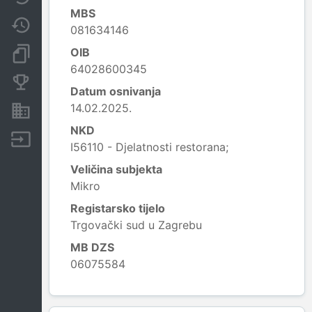
MBS
Promjene
081634146
OIB
Dokumenti i objave
64028600345
Konkurentske tvrtke
Datum osnivanja
14.02.2025.
Nekretnine i imovina
NKD
Izvoz
I56110 - Djelatnosti restorana;
Veličina subjekta
Mikro
Registarsko tijelo
Trgovački sud u Zagrebu
MB DZS
06075584
Leaflet
|
© OpenStreetMap contributors