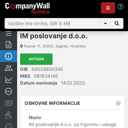
IM poslovanje d.o.o.
Sažetak
Ksaver 11
,
10000
,
Zagreb
,
Hrvatska
Osnovne informacije
AKTIVAN
Osobe i vlasništvo
OIB
64028600345
MBS
081634146
Financijski podaci
Datum osnivanja
14.02.2025.
Dubinska bonitetna ocjena
OSNOVNE INFORMACIJE
Računi i blokade
Sudske objave
Naziv
IM poslovanje d.o.o. za trgovinu i usluge
Javne nabavke