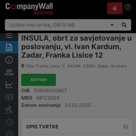
INSULA, obrt za savjetovanje u
poslovanju, vl. Ivan Kardum,
Sažetak
Zadar, Franka Lisice 12
Osnovne informacije
Ulica Franka Lisice 12, ZADAR
,
23000
,
Zadar
,
Hrvatska
Osobe i vlasništvo
AKTIVAN
Financijski podaci
OIB
50948250807
Računi i blokade
MBS
98122029
Datum osnivanja
24.02.2020.
Sudske objave
Javne nabavke
OPIS TVRTKE
Promjene