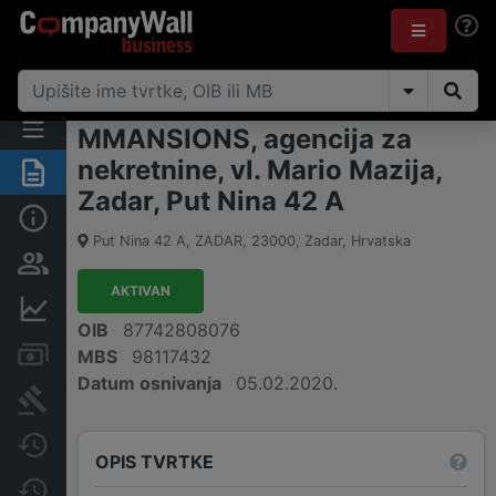
MMANSIONS, agencija za
nekretnine, vl. Mario Mazija,
Sažetak
Zadar, Put Nina 42 A
Osnovne informacije
Put Nina 42 A, ZADAR
,
23000
,
Zadar
,
Hrvatska
Osobe i vlasništvo
AKTIVAN
Financijski podaci
OIB
87742808076
Računi i blokade
MBS
98117432
Datum osnivanja
05.02.2020.
Sudske objave
Javne nabavke
OPIS TVRTKE
Promjene