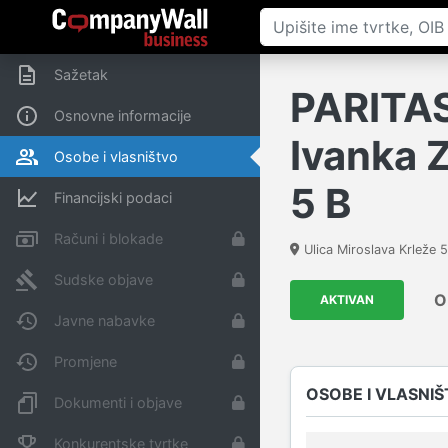
Sažetak
PARITAS,
Osnovne informacije
Ivanka Z
Osobe i vlasništvo
5 B
Financijski podaci
Računi i blokade
Ulica Miroslava Krleže
Sudske objave
O
AKTIVAN
Javne nabavke
Promjene
OSOBE I VLASNI
Dokumenti i objave
Konkurentske tvrtke