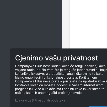
Cjenimo vašu privatnost
Companywall Business koristi kolačiće (engl. cookies) kako 
valjano radio, pružio Vam što je moguće jednostavnije i bolj
korisničko iskustvo, u statističke i analitičke svrhe te kako
bismo unaprijedili funkcionalnosti portala. Korištenjem
Companywall Business portala pristajete na upotrebu kolači
Postavke kolačića možete podesiti u Vašem internetskom
pregledniku. Više o kolačićima i načinu kako ih koristimo te
načinu kako ih onemogućiti pročitajte ovdje
Izjava o zaštiti osobnih podataka