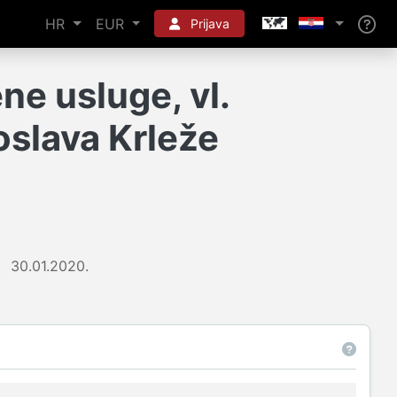
HR
EUR
Prijava
ne usluge, vl.
oslava Krleže
30.01.2020.