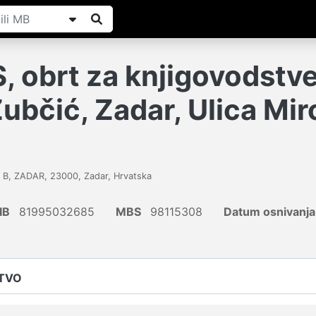
 obrt za knjigovodstve
ubčić, Zadar, Ulica Mir
 5 B, ZADAR
,
23000
,
Zadar
,
Hrvatska
IB
81995032685
MBS
98115308
Datum osnivanja
ŠTVO