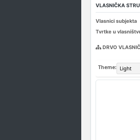
VLASNIČKA STR
Vlasnici subjekta
Tvrtke u vlasništv
DRVO VLASNI
Theme: