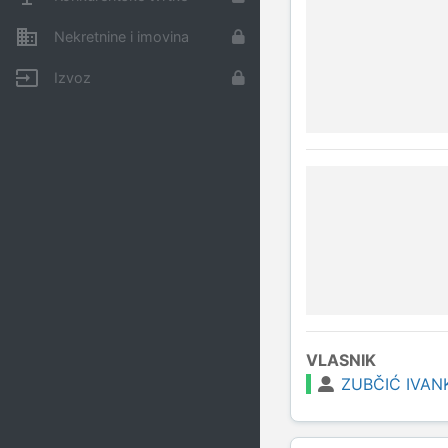
Nekretnine i imovina
Izvoz
VLASNIK
ZUBČIĆ IVAN