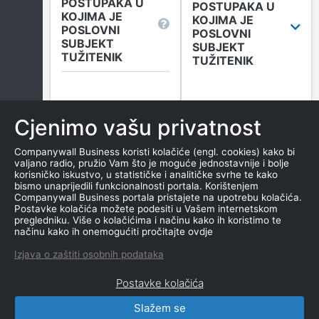
POSTUPAKA U
POSTUPAKA U
KOJIMA JE
KOJIMA JE
POSLOVNI
POSLOVNI
SUBJEKT
SUBJEKT
TUŽITENIK
TUŽITENIK
Broj sudskih objava
u tekućoj godini
Cjenimo vašu privatnost
(Tuženi)
0
Companywall Business koristi kolačiće (engl. cookies) kako bi
valjano radio, pružio Vam što je moguće jednostavnije i bolje
korisničko iskustvo, u statističke i analitičke svrhe te kako
bismo unaprijedili funkcionalnosti portala. Korištenjem
Više informacija
Companywall Business portala pristajete na upotrebu kolačića.
Postavke kolačića možete podesiti u Vašem internetskom
pregledniku. Više o kolačićima i načinu kako ih koristimo te
načinu kako ih onemogućiti pročitajte ovdje
DUGOVANJA
Izjava o zaštiti osobnih podataka
Postavke kolačića
Slažem se
CompanyWall Business © 2026
|
Kontakt
|
Uvjeti
korištenja
|
Obavijest o privatnosti