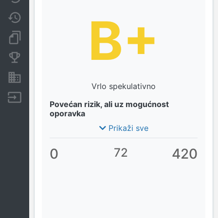
B+
Promjene
Dokumenti i objave
Konkurentske tvrtke
Nekretnine i imovina
Vrlo spekulativno
Izvoz
Povećan rizik, ali uz mogućnost
oporavka
Prikaži sve
0
72
420