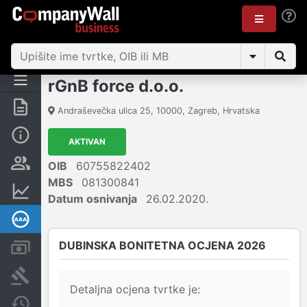
rGnB force d.o.o.
Sažetak
Andraševečka ulica 25
,
10000
,
Zagreb
,
Hrvatska
Osnovne informacije
AKTIVAN
Osobe i vlasništvo
OIB
60755822402
MBS
081300841
Financijski podaci
Datum osnivanja
26.02.2020.
Dubinska bonitetna ocjena
DUBINSKA BONITETNA OCJENA 2026
Računi i blokade
Sudske objave
Detaljna ocjena tvrtke je:
Javne nabavke