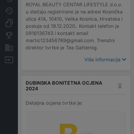
ROYAL BEAUTY CENTAR LIFESTYLE d.o.o.
Promjene
u stečaju registrirano je na adresi Kosnička
ulica 41A, 10410, Velika Kosnica, Hrvatska i
Dokumenti i objave
posluje od 19.12.2020.. Kontakt telefon je
0916136743 i kontakt email
Konkurentske tvrtke
martic123456789@gmail.com. Trenutni
direktor tvrtke je Tea Gatternig.
Nekretnine i imovina
Više informacija
Izvoz
DUBINSKA BONITETNA OCJENA
2024
Detaljna ocjena tvrtke je: