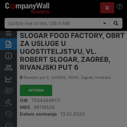
SLOGAR FOOD FACTORY, OBRT
ZA USLUGE U
Sažetak
UGOSTITELJSTVU, VL.
Osnovne informacije
ROBERT SLOGAR, ZAGREB,
RIVANJSKI PUT 6
Osobe i vlasništvo
Rivanjski put 6, ZAGREB
,
10000
,
Zagreb
,
Hrvatska
Financijski podaci
Računi i blokade
AKTIVAN
OIB
79343449171
Sudske objave
MBS
98118528
Datum osnivanja
13.02.2020.
Javne nabavke
Promjene