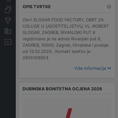
OPIS TVRTKE
Dokumenti i objave
Obrt SLOGAR FOOD FACTORY, OBRT ZA
Konkurentske tvrtke
USLUGE U UGOSTITELJSTVU, VL. ROBERT
Nekretnine i imovina
SLOGAR, ZAGREB, RIVANJSKI PUT 6
registrirano je na adresi Rivanjski put 6,
Izvoz
ZAGREB, 10000, Zagreb, Hrvatska i posluje
od 13.02.2020.. Kontakt telefon je
0955109953.
Više informacija
DUBINSKA BONITETNA OCJENA 2026