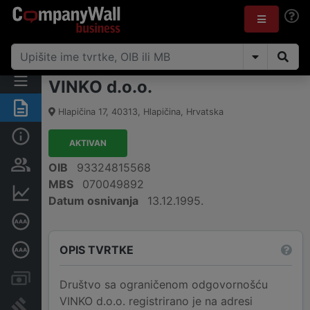
VINKO d.o.o.
Sažetak
Hlapičina 17
,
40313
,
Hlapičina
,
Hrvatska
Osnovne informacije
AKTIVAN
Osobe i vlasništvo
OIB
93324815568
MBS
070049892
Financijski podaci
Datum osnivanja
13.12.1995.
Certifikat bonitetne izvrsnosti
OPIS TVRTKE
Dubinska bonitetna ocjena
Računi i blokade
Društvo sa ograničenom odgovornošću
VINKO d.o.o. registrirano je na adresi
Sudske objave