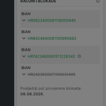
RAČUNI I BLOKADE
IBAN
HR0823400091116005940
IBAN
HR8424840081100995882
IBAN
HR7423400091511228342
IBAN
HR2423920071100031495
Posljednji put provjerena blokada:
08.08.2026.