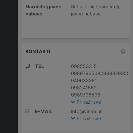
Naručitelj javne
Subjekt nije naručitelj
nabave
javne nabave
KONTAKTI
TEL
098553315
09897965080993379355
040633381
098241552
0989796508
Prikaži sve
E-MAIL
info@vinko.hr
Prikaži sve