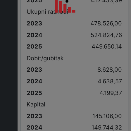
457.453,39
Ukupni rashodi
478.526,00
524.824,76
449.650,14
Dobit/gubitak
8.628,00
4.638,57
4.199,37
Kapital
145.106,00
149.744,32