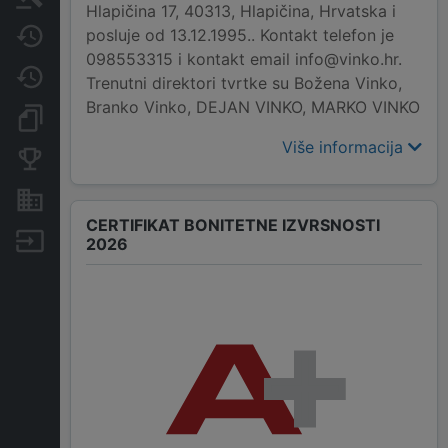
Hlapičina 17, 40313, Hlapičina, Hrvatska i
posluje od 13.12.1995.. Kontakt telefon je
Javne nabavke
098553315 i kontakt email info@vinko.hr.
Promjene
Trenutni direktori tvrtke su Božena Vinko,
Branko Vinko, DEJAN VINKO, MARKO VINKO
Dokumenti i objave
Više informacija
Konkurentske tvrtke
Nekretnine i imovina
CERTIFIKAT BONITETNE IZVRSNOSTI
Izvoz
2026