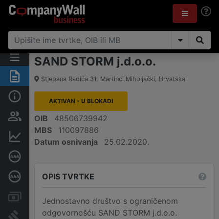
SAND STORM j.d.o.o.
Sažetak
Stjepana Radića 31
,
Martinci Miholjački
,
Hrvatska
Osnovne informacije
AKTIVAN - U BLOKADI
Osobe i vlasništvo
OIB
48506739942
MBS
110097886
Financijski podaci
Datum osnivanja
25.02.2020.
Certifikat bonitetne izvrsnosti
OPIS TVRTKE
Dubinska bonitetna ocjena
Računi i blokade
Jednostavno društvo s ograničenom
odgovornošću SAND STORM j.d.o.o.
Sudske objave