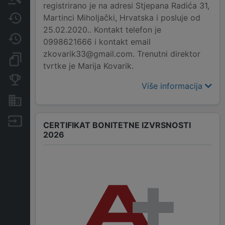
registrirano je na adresi Stjepana Radića 31,
Martinci Miholjački, Hrvatska i posluje od
Javne nabavke
25.02.2020.. Kontakt telefon je
Promjene
0998621666 i kontakt email
zkovarik33@gmail.com. Trenutni direktor
Dokumenti i objave
tvrtke je Marija Kovarik.
Konkurentske tvrtke
Više informacija
Nekretnine i imovina
Izvoz
CERTIFIKAT BONITETNE IZVRSNOSTI
2026