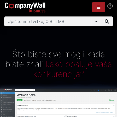
Što biste sve mogli kada
biste znali
kako posluje vaša
konkurencija?