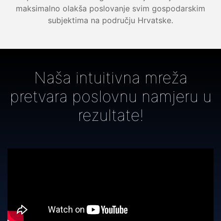
maksimalno olakša poslovanje svim gospodarskim
subjektima na području Hrvatske.
Naša intuitivna mreža
pretvara poslovnu namjeru u
rezultate!