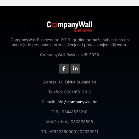
CompanyWall Business od 2013. godine pomaže subjektima da
unaprijede poslovanje pronalaženjem i povezivanjem klijenata.
CompanyWall Business © 2026
Adresa: Ul. Divka Budaka 1d
Telefon: 098/165-2010
E-mail:
info@companywall.hr
OIB : 93441573210
Matični broj: 080838598
TR: HR6223600001102353911