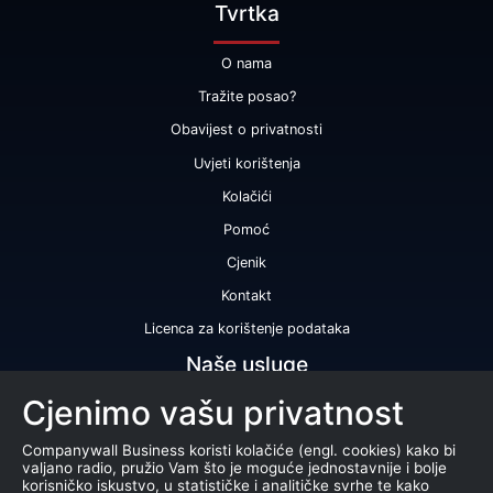
Tvrtka
O nama
Tražite posao?
Obavijest o privatnosti
Uvjeti korištenja
Kolačići
Pomoć
Cjenik
Kontakt
Licenca za korištenje podataka
Naše usluge
Cjenimo vašu privatnost
Bonitetna ocjena
Bonitetno izvješće
Companywall Business koristi kolačiće (engl. cookies) kako bi
valjano radio, pružio Vam što je moguće jednostavnije i bolje
Certifikat bonitetne izvrsnosti
korisničko iskustvo, u statističke i analitičke svrhe te kako