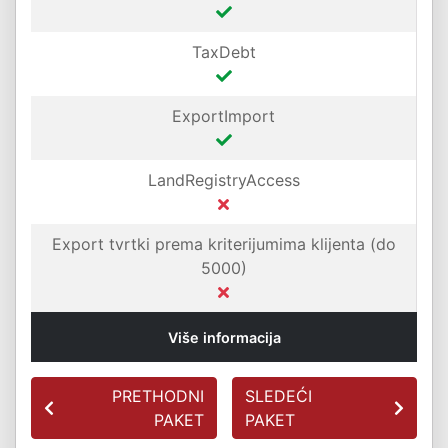
TaxDebt
ExportImport
LandRegistryAccess
Export tvrtki prema kriterijumima klijenta (do
E
5000)
Više informacija
PRETHODNI
SLEDEĆI
PAKET
PAKET