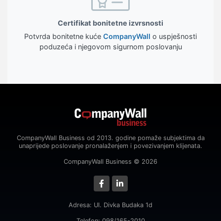
Certifikat bonitetne izvrsnosti
Potvrda bonitetne kuće
CompanyWall
o uspješnosti
poduzeća i njegovom sigurnom poslovanju
CompanyWall Business od 2013. godine pomaže subjektima da
unaprijede poslovanje pronalaženjem i povezivanjem klijenata.
CompanyWall Business © 2026
Adresa: Ul. Divka Budaka 1d
Telefon: 098/165-2010