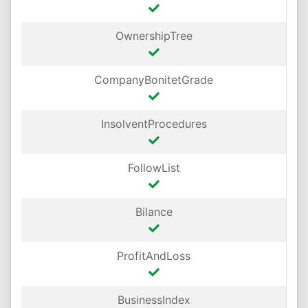
OwnershipTree
CompanyBonitetGrade
InsolventProcedures
FollowList
Bilance
ProfitAndLoss
BusinessIndex