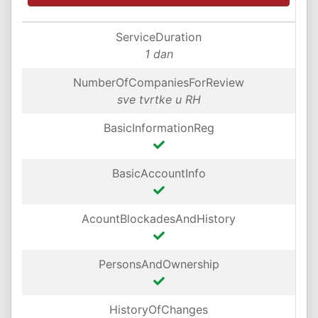
ServiceDuration
1 dan
NumberOfCompaniesForReview
sve tvrtke u RH
BasicInformationReg
BasicAccountInfo
AcountBlockadesAndHistory
PersonsAndOwnership
HistoryOfChanges