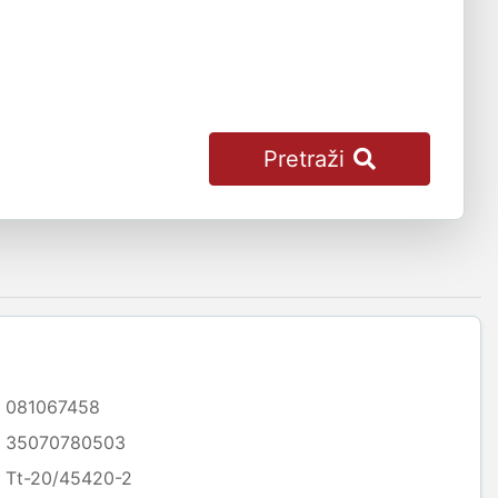
Pretraži
081067458
35070780503
Tt-20/45420-2