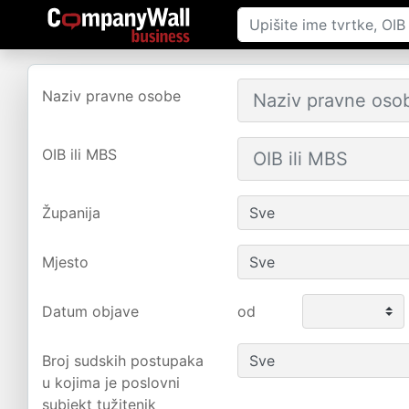
Naziv pravne osobe
OIB ili MBS
Županija
Mjesto
Datum objave
od
Broj sudskih postupaka
u kojima je poslovni
subjekt tužitenik