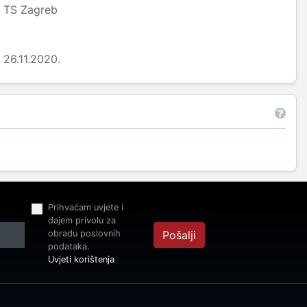
TS Zagreb
26.11.2020.
Prihvaćam uvjete i
dajem privolu za
obradu poslovnih
Pošalji
podataka.
Uvjeti korištenja