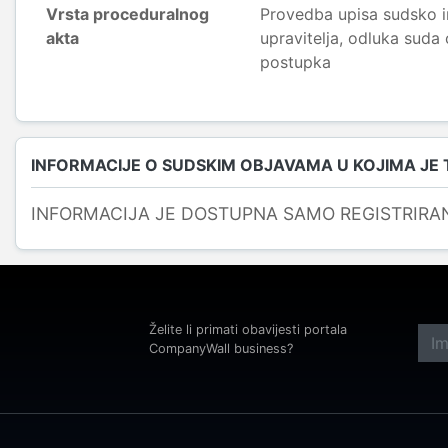
Vrsta proceduralnog
Provedba upisa sudsko 
akta
upravitelja, odluka suda
postupka
INFORMACIJE O SUDSKIM OBJAVAMA U KOJIMA JE
INFORMACIJA JE DOSTUPNA SAMO REGISTRIRA
Želite li primati obavijesti portala
CompanyWall business?