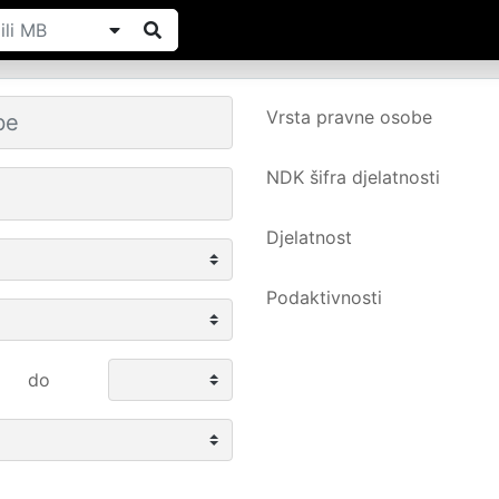
Vrsta pravne osobe
NDK šifra djelatnosti
Djelatnost
Podaktivnosti
do