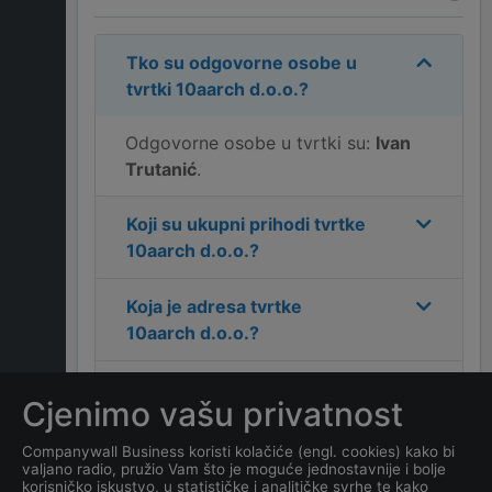
Tko su odgovorne osobe u
tvrtki
10aarch d.o.o.
?
Odgovorne osobe u tvrtki su:
Ivan
Trutanić
.
Koji su ukupni prihodi tvrtke
10aarch d.o.o.
?
Koja je adresa tvrtke
10aarch d.o.o.
?
Koji je kontakt tvrtke
Cjenimo vašu privatnost
10aarch d.o.o.
?
Companywall Business koristi kolačiće (engl. cookies) kako bi
valjano radio, pružio Vam što je moguće jednostavnije i bolje
Koliko ima zaposlenih
korisničko iskustvo, u statističke i analitičke svrhe te kako