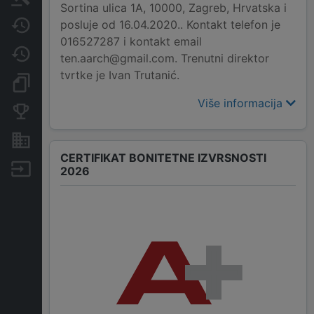
Sortina ulica 1A, 10000, Zagreb, Hrvatska i
posluje od 16.04.2020.. Kontakt telefon je
Javne nabavke
016527287 i kontakt email
Promjene
ten.aarch@gmail.com. Trenutni direktor
tvrtke je Ivan Trutanić.
Dokumenti i objave
Više informacija
Konkurentske tvrtke
Nekretnine i imovina
CERTIFIKAT BONITETNE IZVRSNOSTI
Izvoz
2026