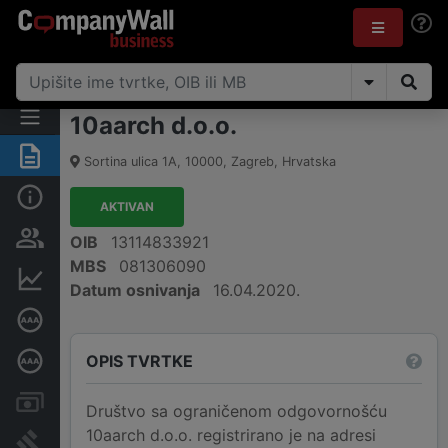
10aarch d.o.o.
Sažetak
Sortina ulica 1A
,
10000
,
Zagreb
,
Hrvatska
Osnovne informacije
AKTIVAN
Osobe i vlasništvo
OIB
13114833921
MBS
081306090
Financijski podaci
Datum osnivanja
16.04.2020.
Certifikat bonitetne izvrsnosti
OPIS TVRTKE
Dubinska bonitetna ocjena
Računi i blokade
Društvo sa ograničenom odgovornošću
10aarch d.o.o. registrirano je na adresi
Sudske objave