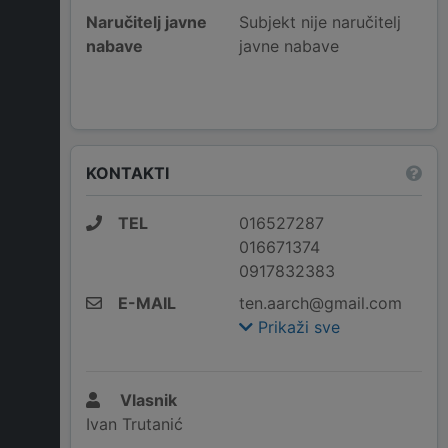
Naručitelj javne
Subjekt nije naručitelj
nabave
javne nabave
KONTAKTI
TEL
016527287
016671374
0917832383
E-MAIL
ten.aarch@gmail.com
Prikaži sve
Vlasnik
Ivan Trutanić