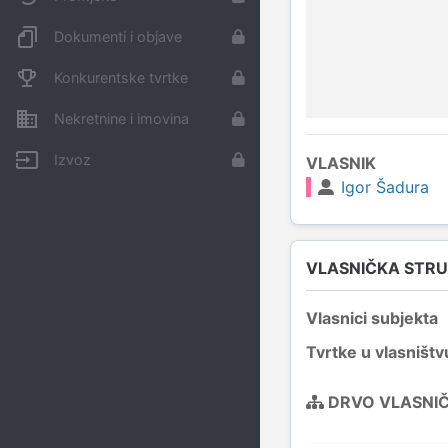
Dokumenti i objave
Konkurentske tvrtke
Nekretnine i imovina
Izvoz
VLASNIK
Igor Šadura
VLASNIČKA STR
Vlasnici subjekta
Tvrtke u vlasništv
DRVO VLASNI