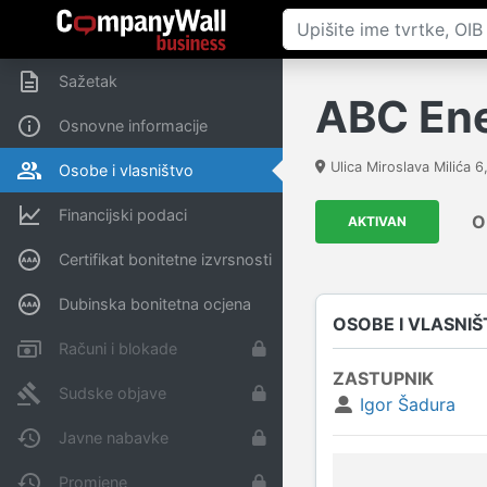
Sažetak
ABC Ener
Osnovne informacije
Ulica Miroslava Milića 6
Osobe i vlasništvo
Financijski podaci
O
AKTIVAN
Certifikat bonitetne izvrsnosti
Dubinska bonitetna ocjena
OSOBE I VLASNI
Računi i blokade
ZASTUPNIK
Sudske objave
Igor Šadura
Javne nabavke
Promjene