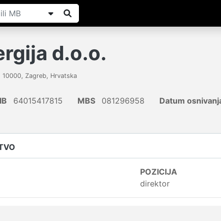
gija d.o.o.
,
10000
,
Zagreb
,
Hrvatska
IB
64015417815
MBS
081296958
Datum osnivanj
ŠTVO
POZICIJA
direktor