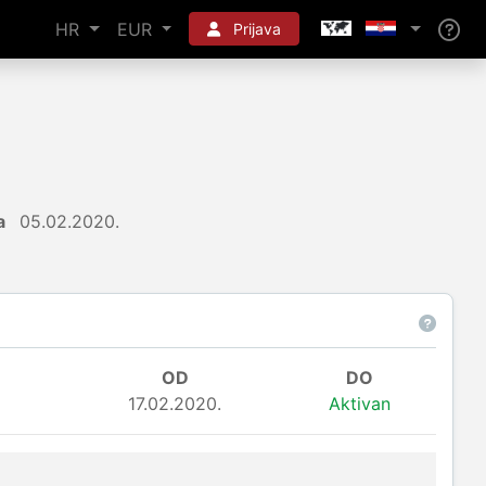
HR
EUR
Prijava
a
05.02.2020.
OD
DO
17.02.2020.
Aktivan