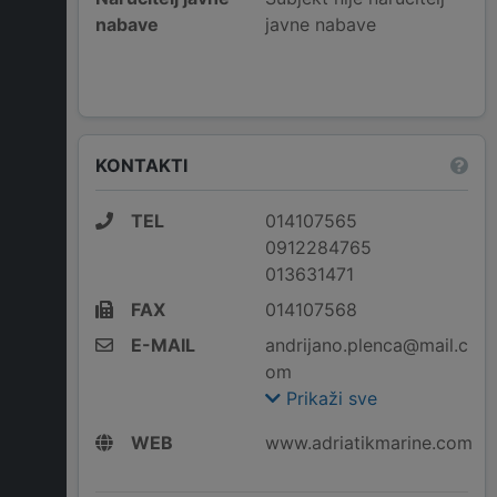
nabave
javne nabave
KONTAKTI
TEL
014107565
0912284765
013631471
FAX
014107568
E-MAIL
andrijano.plenca@mail.c
om
Prikaži sve
WEB
www.adriatikmarine.com