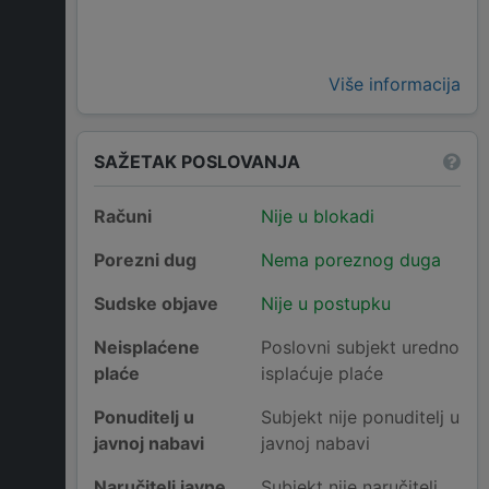
Više informacija
SAŽETAK POSLOVANJA
Računi
Nije u blokadi
Porezni dug
Nema poreznog duga
Sudske objave
Nije u postupku
Neisplaćene
Poslovni subjekt uredno
plaće
isplaćuje plaće
Ponuditelj u
Subjekt nije ponuditelj u
javnoj nabavi
javnoj nabavi
Naručitelj javne
Subjekt nije naručitelj