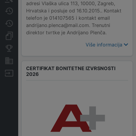
adresi Vlaška ulica 113, 10000, Zagreb,
Hrvatska i posluje od 16.10.2015.. Kontakt
Javne nabavke
telefon je 014107565 i kontakt email
Promjene
andrijano.plenca@mail.com. Trenutni
direktor tvrtke je Andrijano Plenča.
Dokumenti i objave
Više informacija
Konkurentske tvrtke
Nekretnine i imovina
CERTIFIKAT BONITETNE IZVRSNOSTI
Izvoz
2026