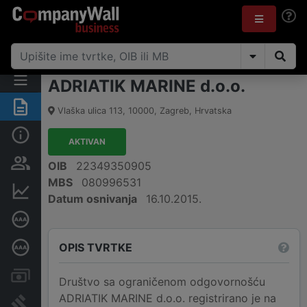
ADRIATIK MARINE d.o.o.
Sažetak
Vlaška ulica 113
,
10000
,
Zagreb
,
Hrvatska
Osnovne informacije
AKTIVAN
Osobe i vlasništvo
OIB
22349350905
MBS
080996531
Financijski podaci
Datum osnivanja
16.10.2015.
Certifikat bonitetne izvrsnosti
OPIS TVRTKE
Dubinska bonitetna ocjena
Računi i blokade
Društvo sa ograničenom odgovornošću
ADRIATIK MARINE d.o.o. registrirano je na
Sudske objave