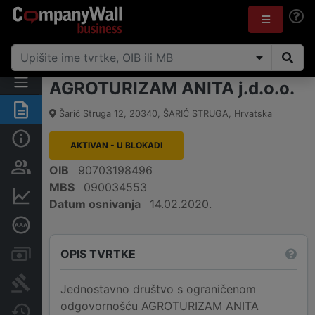
AGROTURIZAM ANITA j.d.o.o.
Sažetak
Šarić Struga 12
,
20340
,
ŠARIĆ STRUGA
,
Hrvatska
Osnovne informacije
AKTIVAN - U BLOKADI
Osobe i vlasništvo
OIB
90703198496
MBS
090034553
Financijski podaci
Datum osnivanja
14.02.2020.
Dubinska bonitetna ocjena
OPIS TVRTKE
Računi i blokade
Sudske objave
Jednostavno društvo s ograničenom
odgovornošću AGROTURIZAM ANITA
Javne nabavke