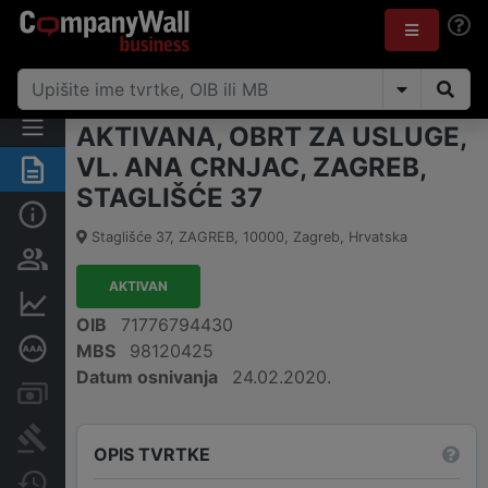
AKTIVANA, OBRT ZA USLUGE,
VL. ANA CRNJAC, ZAGREB,
Sažetak
STAGLIŠĆE 37
Osnovne informacije
Staglišće 37, ZAGREB
,
10000
,
Zagreb
,
Hrvatska
Osobe i vlasništvo
AKTIVAN
Financijski podaci
OIB
71776794430
Certifikat bonitetne izvrsnosti
MBS
98120425
Datum osnivanja
24.02.2020.
Računi i blokade
Sudske objave
OPIS TVRTKE
Javne nabavke