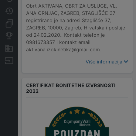
Obrt AKTIVANA, OBRT ZA USLUGE, VL.
Promjene
ANA CRNJAC, ZAGREB, STAGLIŠĆE 37
registrirano je na adresi Staglišće 37,
Dokumenti i objave
ZAGREB, 10000, Zagreb, Hrvatska i posluje
od 24.02.2020.. Kontakt telefon je
Konkurentske tvrtke
0981673357 i kontakt email
Nekretnine i imovina
aktivana.izokinetika@gmail.com.
Izvoz
Više informacija
CERTIFIKAT BONITETNE IZVRSNOSTI
2022