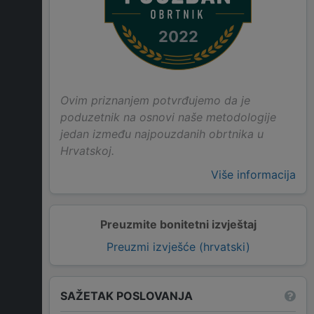
2022
Ovim priznanjem potvrđujemo da je
poduzetnik na osnovi naše metodologije
jedan između najpouzdanih obrtnika u
Hrvatskoj.
Više informacija
Preuzmite bonitetni izvještaj
Preuzmi izvješće (hrvatski)
SAŽETAK POSLOVANJA