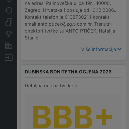
na adresi Palinovečka ulica 19N, 10000,
Zagreb, Hrvatska i posluje od 13.12.2006..
Promjene
Kontakt telefon je 013873021 i kontakt
Dokumenti i objave
email anto.pticek@zg.t-com.hr. Trenutni
direktori tvrtke su ANTO PTIČEK, Natalija
Konkurentske tvrtke
Stanić
Nekretnine i imovina
Više informacija
Izvoz
DUBINSKA BONITETNA OCJENA 2026
Detaljna ocjena tvrtke je:
BBB+