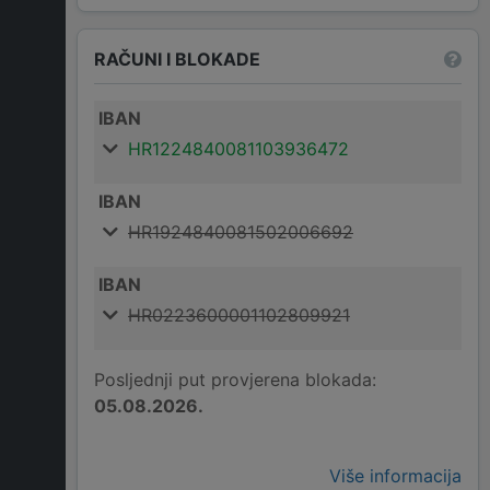
RAČUNI I BLOKADE
IBAN
HR1224840081103936472
IBAN
HR1924840081502006692
IBAN
HR0223600001102809921
Posljednji put provjerena blokada:
05.08.2026.
Više informacija