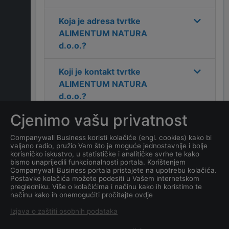
Koja je adresa tvrtke
ALIMENTUM NATURA
d.o.o.
?
Koji je kontakt tvrtke
ALIMENTUM NATURA
d.o.o.
?
Cjenimo vašu privatnost
Koliko ima zaposlenih
kompanija
ALIMENTUM
Companywall Business koristi kolačiće (engl. cookies) kako bi
valjano radio, pružio Vam što je moguće jednostavnije i bolje
NATURA d.o.o.
?
korisničko iskustvo, u statističke i analitičke svrhe te kako
bismo unaprijedili funkcionalnosti portala. Korištenjem
Companywall Business portala pristajete na upotrebu kolačića.
Koji je datum osnivanja
Postavke kolačića možete podesiti u Vašem internetskom
tvrtke
ALIMENTUM NATURA
pregledniku. Više o kolačićima i načinu kako ih koristimo te
načinu kako ih onemogućiti pročitajte ovdje
d.o.o.
?
Izjava o zaštiti osobnih podataka