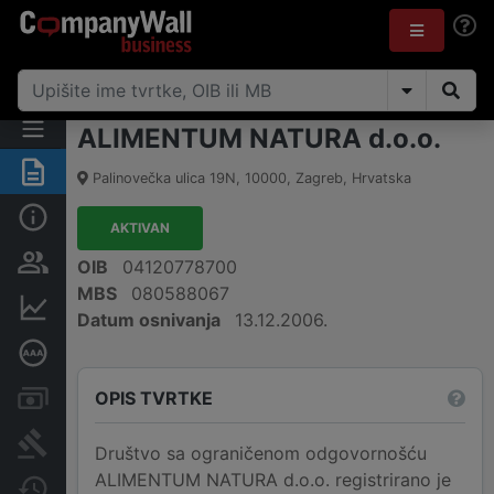
ALIMENTUM NATURA d.o.o.
Sažetak
Palinovečka ulica 19N
,
10000
,
Zagreb
,
Hrvatska
Osnovne informacije
AKTIVAN
Osobe i vlasništvo
OIB
04120778700
MBS
080588067
Financijski podaci
Datum osnivanja
13.12.2006.
Dubinska bonitetna ocjena
OPIS TVRTKE
Računi i blokade
Sudske objave
Društvo sa ograničenom odgovornošću
ALIMENTUM NATURA d.o.o. registrirano je
Javne nabavke