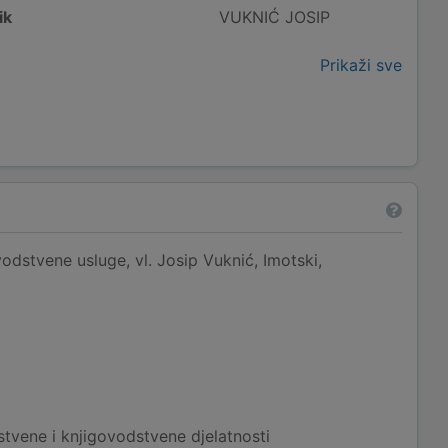
ik
VUKNIĆ JOSIP
Prikaži sve
dstvene usluge, vl. Josip Vuknić, Imotski,
vene i knjigovodstvene djelatnosti