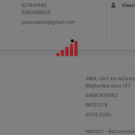
021841890
Vlasn
0993198850
josipvuknic@gmail.com
-
A&M, obrt za računovo
Blajburška ulica 127
54687479552
98121278
01.03.2020.
N69201 - Računovodst