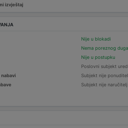
i izvještaj
VANJA
Nije u blokadi
Nema poreznog dug
Nije u postupku
e
Poslovni subjekt ured
j nabavi
Subjekt nije ponuditel
nabave
Subjekt nije naručitel