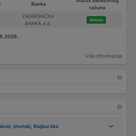
Status bankovnog
a
Banka
računa
ZAGREBAČKA
Aktivan
BANKA d.d.
8.2026.
Više informacija
knić, Imotski, Blajburška