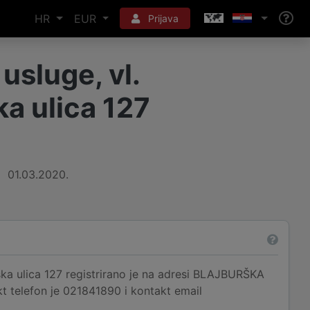
HR
EUR
Prijava
sluge, vl.
ka ulica 127
01.03.2020.
ška ulica 127 registrirano je na adresi BLAJBURŠKA
kt telefon je 021841890 i kontakt email