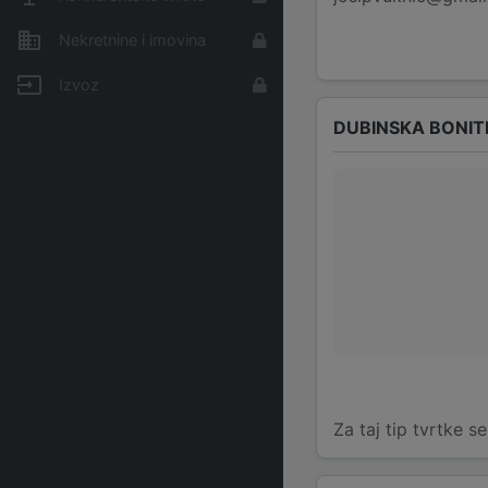
Nekretnine i imovina
Izvoz
DUBINSKA BONIT
Za taj tip tvrtke s