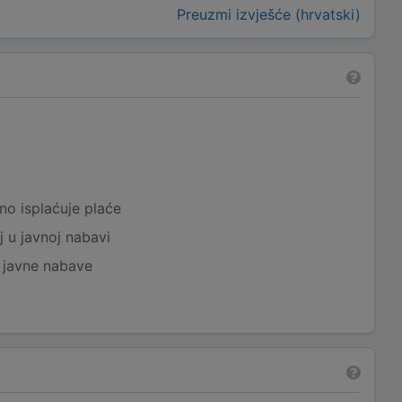
Preuzmi izvješće (hrvatski)
a
no isplaćuje plaće
j u javnoj nabavi
j javne nabave