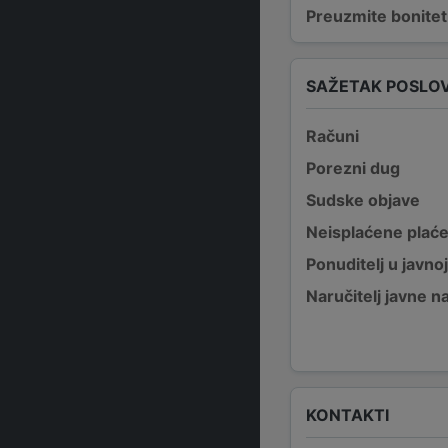
Preuzmite bonitetn
SAŽETAK POSLO
Računi
Porezni dug
Sudske objave
Neisplaćene plać
Ponuditelj u javno
Naručitelj javne 
KONTAKTI