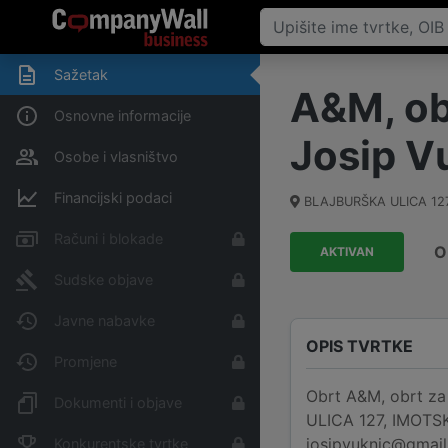
Sažetak
A&M, ob
Osnovne informacije
Josip Vu
Osobe i vlasništvo
Financijski podaci
BLAJBURŠKA ULICA 127
Računi i blokade
O
AKTIVAN
Sudske objave
Javne nabavke
OPIS TVRTKE
Promjene
Obrt A&M, obrt za 
Dokumenti i objave
ULICA 127, IMOTSKI
josipvuknic@gmail
Konkurentske tvrtke