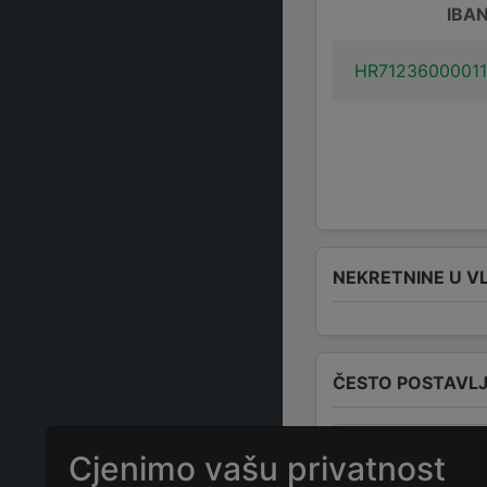
IBA
HR7123600001
NEKRETNINE U V
ČESTO POSTAVLJ
Koja je adresa
Cjenimo vašu privatnost
ulica 127
?