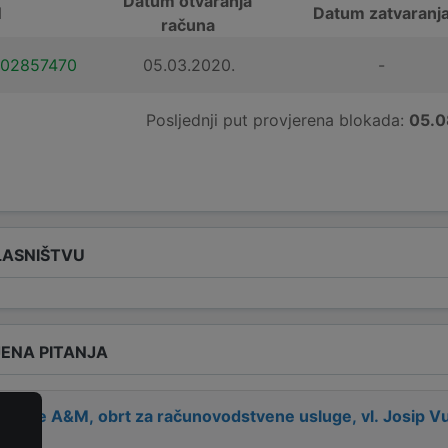
Datum otvaranja
N
Datum zatvaranj
računa
102857470
05.03.2020.
-
Posljednji put provjerena blokada:
05.0
LASNIŠTVU
ENA PITANJA
 tvrtke
A&M, obrt za računovodstvene usluge, vl. Josip Vu