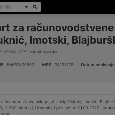
rt za računovodstvene u
knić, Imotski, Blajburš
, IMOTSKI
,
21260
,
Imotski
,
Hrvatska
IB
54687479552
MBS
98121278
Datum osnivanja
računovodstvene usluge, vl. Josip Vuknić, Imotski, Blajbur
, 21260, Imotski, Hrvatska i posluje od 01.03.2020.. Konta
.com.