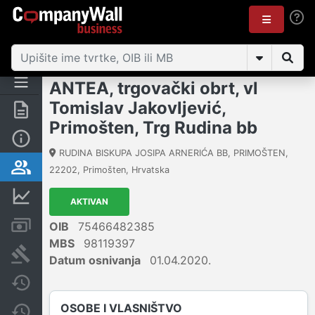
ANTEA, trgovački obrt, vl
Tomislav Jakovljević,
Sažetak
Primošten, Trg Rudina bb
Osnovne informacije
RUDINA BISKUPA JOSIPA ARNERIĆA BB, PRIMOŠTEN
,
Osobe i vlasništvo
22202
,
Primošten
,
Hrvatska
Financijski podaci
AKTIVAN
Računi i blokade
OIB
75466482385
MBS
98119397
Sudske objave
Datum osnivanja
01.04.2020.
Javne nabavke
OSOBE I VLASNIŠTVO
Promjene