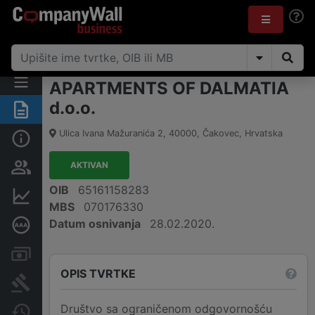
APARTMENTS OF DALMATIA
d.o.o.
Sažetak
Ulica Ivana Mažuranića 2
,
40000
,
Čakovec
,
Hrvatska
Osnovne informacije
AKTIVAN
Osobe i vlasništvo
OIB
65161158283
Financijski podaci
MBS
070176330
Datum osnivanja
28.02.2020.
Dubinska bonitetna ocjena
Računi i blokade
OPIS TVRTKE
Sudske objave
Društvo sa ograničenom odgovornošću
Javne nabavke