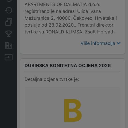
APARTMENTS OF DALMATIA d.o.o.
Promjene
registrirano je na adresi Ulica Ivana
Mažuranića 2, 40000, Čakovec, Hrvatska i
Dokumenti i objave
posluje od 28.02.2020.. Trenutni direktori
tvrtke su RONALD KLIMSA, Zsolt Horváth
Konkurentske tvrtke
Više informacija
Nekretnine i imovina
Izvoz
DUBINSKA BONITETNA OCJENA 2026
Detaljna ocjena tvrtke je:
B