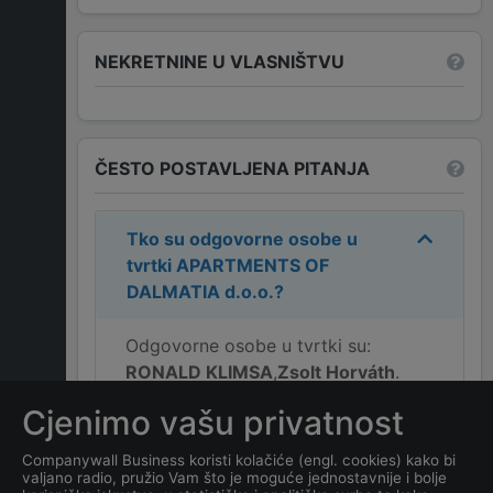
NEKRETNINE U VLASNIŠTVU
ČESTO POSTAVLJENA PITANJA
Tko su odgovorne osobe u
tvrtki
APARTMENTS OF
DALMATIA d.o.o.
?
Odgovorne osobe u tvrtki su:
RONALD KLIMSA
,
Zsolt Horváth
.
Cjenimo vašu privatnost
Koja je adresa tvrtke
APARTMENTS OF
Companywall Business koristi kolačiće (engl. cookies) kako bi
valjano radio, pružio Vam što je moguće jednostavnije i bolje
DALMATIA d.o.o.
?