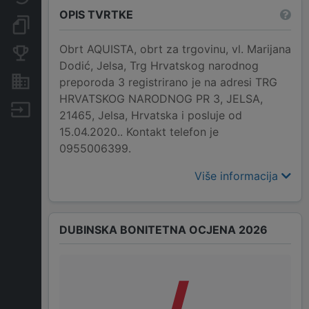
OPIS TVRTKE
Dokumenti i objave
Obrt AQUISTA, obrt za trgovinu, vl. Marijana
Konkurentske tvrtke
Dodić, Jelsa, Trg Hrvatskog narodnog
Nekretnine i imovina
preporoda 3 registrirano je na adresi TRG
HRVATSKOG NARODNOG PR 3, JELSA,
Izvoz
21465, Jelsa, Hrvatska i posluje od
15.04.2020.. Kontakt telefon je
0955006399.
Više informacija
DUBINSKA BONITETNA OCJENA 2026