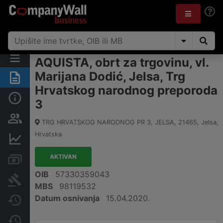
AQUISTA, obrt za trgovinu, vl.
Marijana Dodić, Jelsa, Trg
Sažetak
Hrvatskog narodnog preporoda
Osnovne informacije
3
Osobe i vlasništvo
TRG HRVATSKOG NARODNOG PR 3, JELSA
,
21465
,
Jelsa
,
Hrvatska
Financijski podaci
AKTIVAN
Računi i blokade
OIB
57330359043
Sudske objave
MBS
98119532
Datum osnivanja
15.04.2020.
Javne nabavke
Promjene