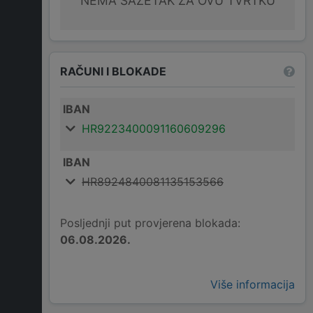
NEMA SAŽETAK ZA OVU TVRTKU
RAČUNI I BLOKADE
IBAN
HR9223400091160609296
IBAN
HR8924840081135153566
Posljednji put provjerena blokada:
06.08.2026.
Više informacija