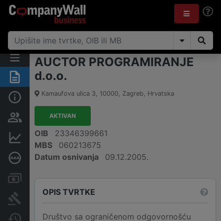
AUCTOR PROGRAMIRANJE
d.o.o.
Sažetak
Kamaufova ulica 3
,
10000
,
Zagreb
,
Hrvatska
Osnovne informacije
AKTIVAN
Osobe i vlasništvo
OIB
23346399661
Financijski podaci
MBS
060213675
Datum osnivanja
09.12.2005.
Dubinska bonitetna ocjena
Računi i blokade
OPIS TVRTKE
Sudske objave
Društvo sa ograničenom odgovornošću
Javne nabavke