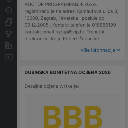
AUCTOR PROGRAMIRANJE d.o.o.
Promjene
registrirano je na adresi Kamaufova ulica 3,
10000, Zagreb, Hrvatska i posluje od
Dokumenti i objave
09.12.2005.. Kontakt telefon je 018885199 i
kontakt email rozup@vip.hr. Trenutni
Konkurentske tvrtke
direktor tvrtke je Robert Župančić.
Nekretnine i imovina
Više informacija
Izvoz
DUBINSKA BONITETNA OCJENA 2026
Detaljna ocjena tvrtke je:
BBB