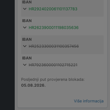
IBAN
HR2924020061101137783
IBAN
HR2623900011198035636
IBAN
HR2523300031100357456
IBAN
HR7923600001102715221
Posljednji put provjerena blokada:
05.08.2026.
Više informacija