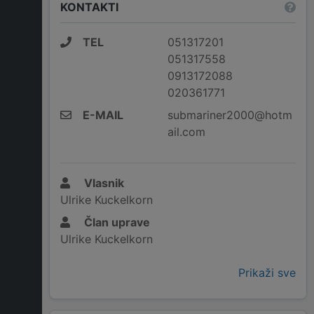
KONTAKTI
TEL
051317201
051317558
0913172088
020361771
E-MAIL
submariner2000@hotm
ail.com
Vlasnik
Ulrike Kuckelkorn
Član uprave
Ulrike Kuckelkorn
Prikaži sve