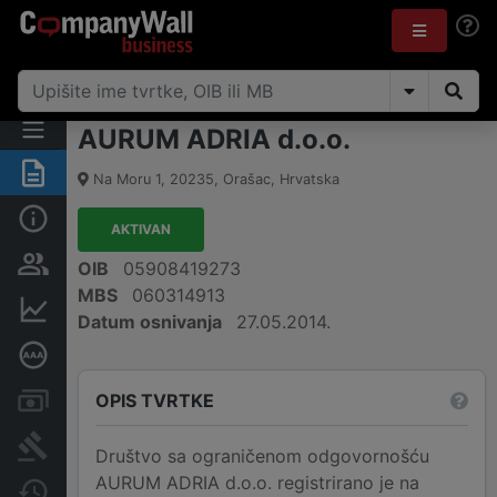
AURUM ADRIA d.o.o.
Sažetak
Na Moru 1
,
20235
,
Orašac
,
Hrvatska
Osnovne informacije
AKTIVAN
Osobe i vlasništvo
OIB
05908419273
MBS
060314913
Financijski podaci
Datum osnivanja
27.05.2014.
Dubinska bonitetna ocjena
OPIS TVRTKE
Računi i blokade
Sudske objave
Društvo sa ograničenom odgovornošću
AURUM ADRIA d.o.o. registrirano je na
Javne nabavke