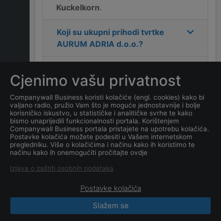
Kuckelkorn
.
Koji su ukupni prihodi tvrtke
AURUM ADRIA d.o.o.
?
Koja je adresa tvrtke
AURUM
Cjenimo vašu privatnost
ADRIA d.o.o.
?
Companywall Business koristi kolačiće (engl. cookies) kako bi
valjano radio, pružio Vam što je moguće jednostavnije i bolje
Koji je kontakt tvrtke
AURUM
korisničko iskustvo, u statističke i analitičke svrhe te kako
ADRIA d.o.o.
?
bismo unaprijedili funkcionalnosti portala. Korištenjem
Companywall Business portala pristajete na upotrebu kolačića.
Postavke kolačića možete podesiti u Vašem internetskom
Koji je datum osnivanja
pregledniku. Više o kolačićima i načinu kako ih koristimo te
načinu kako ih onemogućiti pročitajte ovdje
tvrtke
AURUM ADRIA d.o.o.
?
Izjava o zaštiti osobnih podataka
Postavke kolačića
Slažem se
CompanyWall Business © 2026
|
Kontakt
|
Uvjeti
korištenja
|
Obavijest o privatnosti