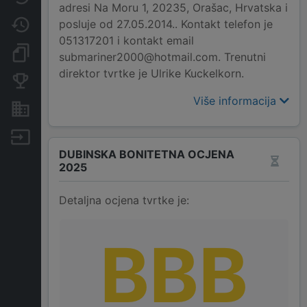
adresi Na Moru 1, 20235, Orašac, Hrvatska i
posluje od 27.05.2014.. Kontakt telefon je
Promjene
051317201 i kontakt email
Dokumenti i objave
submariner2000@hotmail.com. Trenutni
direktor tvrtke je Ulrike Kuckelkorn.
Konkurentske tvrtke
Više informacija
Nekretnine i imovina
Izvoz
DUBINSKA BONITETNA OCJENA
2025
Detaljna ocjena tvrtke je:
BBB