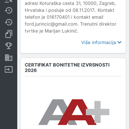
adresi Koturaška cesta 31, 10000, Zagreb,
Hrvatska i posluje od 08.11.2017.. Kontakt
Javne nabavke
telefon je 016170401 i kontakt email
Promjene
ford.jurincic@gmail.com. Trenutni direktor
tvrtke je Marijan Lukinić.
Dokumenti i objave
Više informacija
Konkurentske tvrtke
Nekretnine i imovina
CERTIFIKAT BONITETNE IZVRSNOSTI
Izvoz
2026