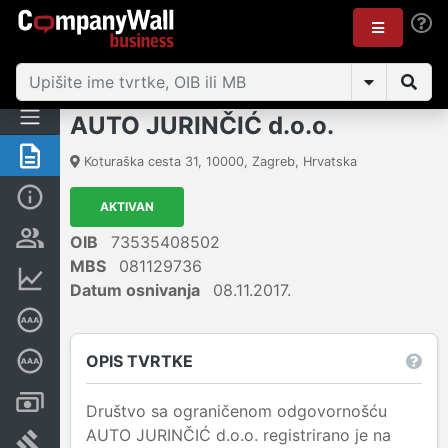
AUTO JURINČIĆ d.o.o.
Sažetak
Koturaška cesta 31
,
10000
,
Zagreb
,
Hrvatska
Osnovne informacije
AKTIVAN
Osobe i vlasništvo
OIB
73535408502
MBS
081129736
Financijski podaci
Datum osnivanja
08.11.2017.
Certifikat bonitetne izvrsnosti
OPIS TVRTKE
Dubinska bonitetna ocjena
Računi i blokade
Društvo sa ograničenom odgovornošću
AUTO JURINČIĆ d.o.o. registrirano je na
Sudske objave