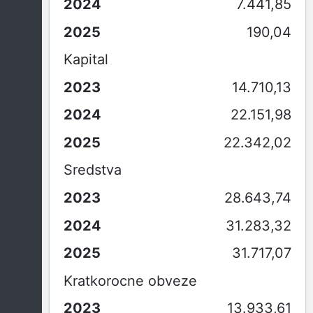
7.441,85
190,04
Kapital
14.710,13
22.151,98
22.342,02
Sredstva
28.643,74
31.283,32
31.717,07
Kratkorocne obveze
13.933,61