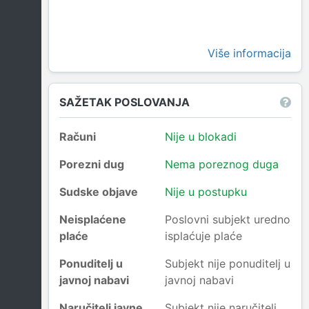
Više informacija
SAŽETAK POSLOVANJA
Računi
Nije u blokadi
Porezni dug
Nema poreznog duga
Sudske objave
Nije u postupku
Neisplaćene
Poslovni subjekt uredno
plaće
isplaćuje plaće
Ponuditelj u
Subjekt nije ponuditelj u
javnoj nabavi
javnoj nabavi
Naručitelj javne
Subjekt nije naručitelj