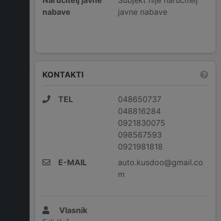
Naručitelj javne
Subjekt nije naručitelj
nabave
javne nabave
KONTAKTI
TEL
048650737
048816284
0921830075
098567593
0921981818
E-MAIL
auto.kusdoo@gmail.co
m
Vlasnik