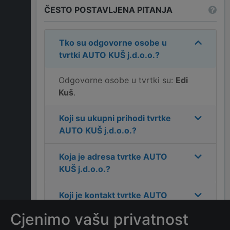
ČESTO POSTAVLJENA PITANJA
Tko su odgovorne osobe u
tvrtki
AUTO KUŠ j.d.o.o.
?
Odgovorne osobe u tvrtki su:
Edi
Kuš
.
Koji su ukupni prihodi tvrtke
AUTO KUŠ j.d.o.o.
?
Koja je adresa tvrtke
AUTO
KUŠ j.d.o.o.
?
Koji je kontakt tvrtke
AUTO
KUŠ j.d.o.o.
?
Cjenimo vašu privatnost