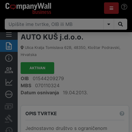
AUTO KUŠ j.d.o.o.
Sažetak
Ulica Kralja Tomislava 62B
,
48350
,
Kloštar Podravski
,
Hrvatska
Osnovne informacije
AKTIVAN
Osobe i vlasništvo
OIB
01544209279
Financijski podaci
MBS
070110324
Datum osnivanja
19.04.2013.
Dubinska bonitetna ocjena
Računi i blokade
OPIS TVRTKE
Sudske objave
Jednostavno društvo s ograničenom
Javne nabavke