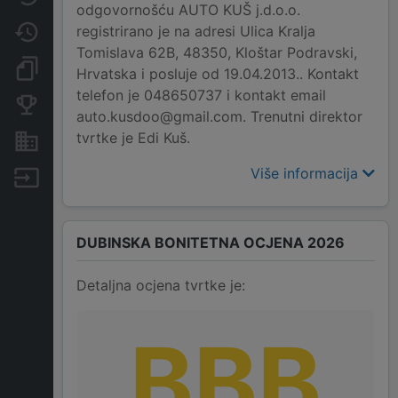
odgovornošću AUTO KUŠ j.d.o.o.
registrirano je na adresi Ulica Kralja
Promjene
Tomislava 62B, 48350, Kloštar Podravski,
Dokumenti i objave
Hrvatska i posluje od 19.04.2013.. Kontakt
telefon je 048650737 i kontakt email
Konkurentske tvrtke
auto.kusdoo@gmail.com. Trenutni direktor
tvrtke je Edi Kuš.
Nekretnine i imovina
Više informacija
Izvoz
DUBINSKA BONITETNA OCJENA 2026
Detaljna ocjena tvrtke je:
BBB