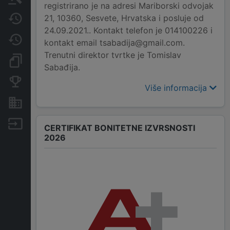
registrirano je na adresi Mariborski odvojak
21, 10360, Sesvete, Hrvatska i posluje od
Javne nabavke
24.09.2021.. Kontakt telefon je 014100226 i
Promjene
kontakt email tsabadija@gmail.com.
Trenutni direktor tvrtke je Tomislav
Dokumenti i objave
Sabađija.
Konkurentske tvrtke
Više informacija
Nekretnine i imovina
Izvoz
CERTIFIKAT BONITETNE IZVRSNOSTI
2026