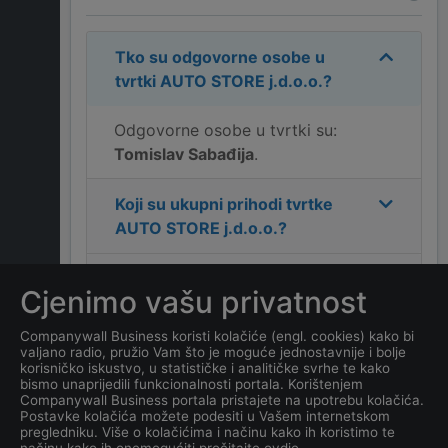
Tko su odgovorne osobe u
tvrtki
AUTO STORE j.d.o.o.
?
Odgovorne osobe u tvrtki su:
Tomislav Sabađija
.
Koji su ukupni prihodi tvrtke
AUTO STORE j.d.o.o.
?
Koja je adresa tvrtke
AUTO
Cjenimo vašu privatnost
STORE j.d.o.o.
?
Companywall Business koristi kolačiće (engl. cookies) kako bi
valjano radio, pružio Vam što je moguće jednostavnije i bolje
Koji je kontakt tvrtke
AUTO
korisničko iskustvo, u statističke i analitičke svrhe te kako
STORE j.d.o.o.
?
bismo unaprijedili funkcionalnosti portala. Korištenjem
Companywall Business portala pristajete na upotrebu kolačića.
Postavke kolačića možete podesiti u Vašem internetskom
Koji je datum osnivanja
pregledniku. Više o kolačićima i načinu kako ih koristimo te