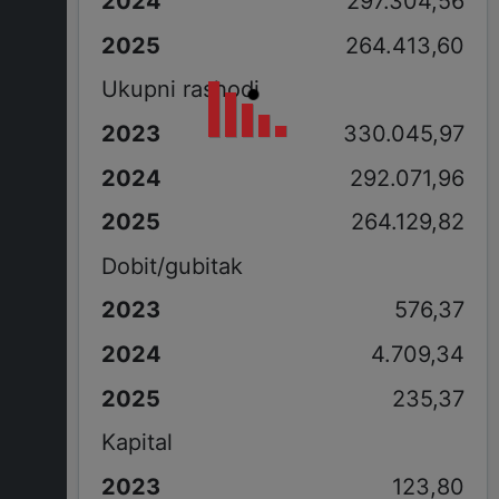
297.304,56
264.413,60
Ukupni rashodi
330.045,97
292.071,96
264.129,82
Dobit/gubitak
576,37
4.709,34
235,37
Kapital
123,80