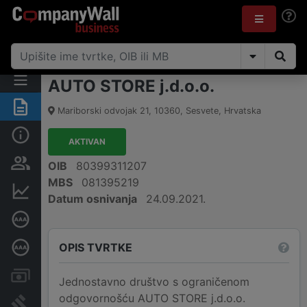
AUTO STORE j.d.o.o.
Sažetak
Mariborski odvojak 21
,
10360
,
Sesvete
,
Hrvatska
Osnovne informacije
AKTIVAN
Osobe i vlasništvo
OIB
80399311207
MBS
081395219
Financijski podaci
Datum osnivanja
24.09.2021.
Certifikat bonitetne izvrsnosti
OPIS TVRTKE
Dubinska bonitetna ocjena
Računi i blokade
Jednostavno društvo s ograničenom
odgovornošću AUTO STORE j.d.o.o.
Sudske objave