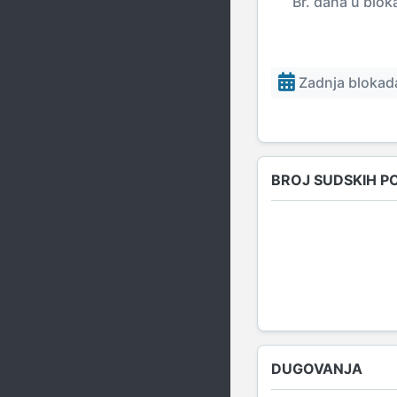
Br. dana u blok
Zadnja blokada
BROJ SUDSKIH P
DUGOVANJA