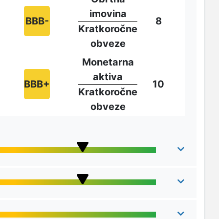
imovina
BBB-
8
Kratkoročne
obveze
Monetarna
aktiva
BBB+
10
Kratkoročne
obveze