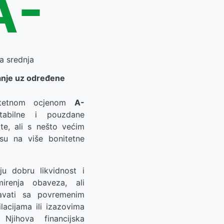
A-
a srednja
anje uz određene
itetnom ocjenom
A-
stabilne i pouzdane
te, ali s nešto većim
su na više bonitetne
ju dobru likvidnost i
irenja obaveza, ali
vati sa povremenim
ilacijama ili izazovima
Njihova financijska