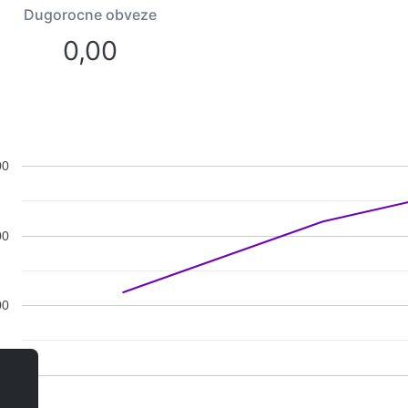
Dugorocne obveze
0,00
00
00
00
00