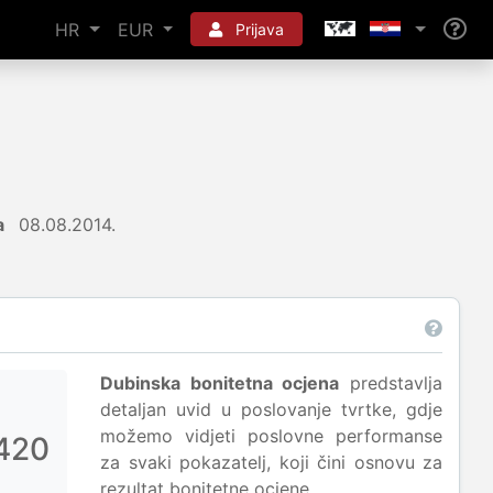
HR
EUR
Prijava
a
08.08.2014.
Dubinska bonitetna ocjena
predstavlja
detaljan uvid u poslovanje tvrtke, gdje
možemo vidjeti poslovne performanse
420
za svaki pokazatelj, koji čini osnovu za
rezultat bonitetne ocjene.