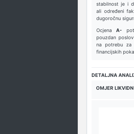
stabilnost je i d
ali određeni fa
dugoročnu sigur
Ocjena
A-
potv
pouzdan poslovn
na potrebu za 
financijskih pok
DETALJNA ANAL
OMJER LIKVIDN