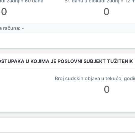
adi zadnjih 60 dana
Br. dana u blokadi zadnjih 12 
0
0
 računa: -
OSTUPAKA U KOJIMA JE POSLOVNI SUBJEKT TUŽITENIK
Broj sudskih objava u tekućoj godi
0