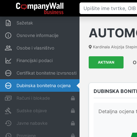
Sažetak
AUTOMOB
Osnovne informacije
Kardinala Alojzija Stepin
Osobe i vlasništvo
Financijski podaci
O
AKTIVAN
Certifikat bonitetne izvrsnosti
Dubinska bonitetna ocjena
DUBINSKA BONIT
Računi i blokade
Sudske objave
Detaljna ocjena t
Javne nabavke
Promjene