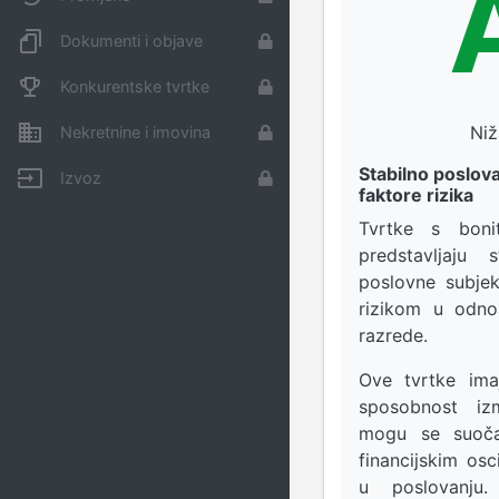
Dokumenti i objave
Konkurentske tvrtke
Niž
Nekretnine i imovina
Stabilno poslov
Izvoz
faktore rizika
Tvrtke s bon
predstavljaju 
poslovne subjek
rizikom u odno
razrede.
Ove tvrtke ima
sposobnost izm
mogu se suoča
financijskim osc
u poslovanju. 