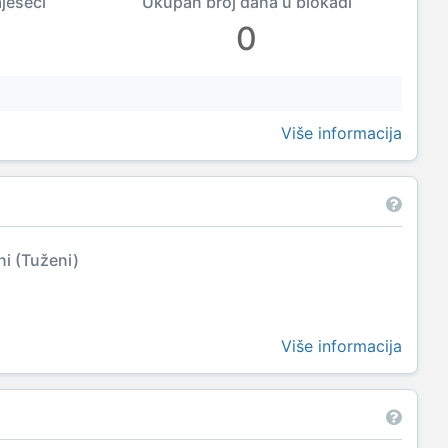
mjeseci
Ukupan broj dana u blokadi
0
Više informacija
ni (Tuženi)
Više informacija