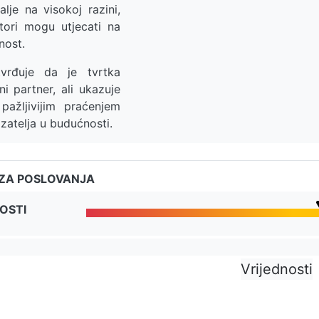
alje na visokoj razini,
ktori mogu utjecati na
nost.
rđuje da je tvrtka
i partner, ali ukazuje
pažljivijim praćenjem
azatelja u budućnosti.
IZA POSLOVANJA
OSTI
Vrijednosti