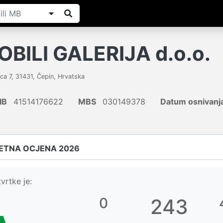
ILI GALERIJA d.o.o.
ca 7
,
31431
,
Čepin
,
Hrvatska
IB
41514176622
MBS
030149378
Datum osnivanj
ETNA OCJENA 2026
vrtke je:
0
243