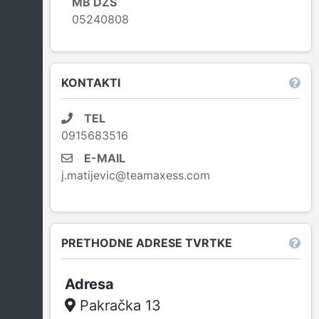
MB DZS
05240808
Leaflet
|
© OpenStreetMap contributors
KONTAKTI
TEL
0915683516
E-MAIL
j.matijevic@teamaxess.com
PRETHODNE ADRESE TVRTKE
Pakračka 13