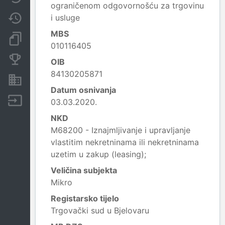
ograničenom odgovornošću za trgovinu
i usluge
Promjene
MBS
Dokumenti i objave
010116405
Konkurentske tvrtke
OIB
84130205871
Nekretnine i imovina
Datum osnivanja
Izvoz
03.03.2020.
NKD
M68200 - Iznajmljivanje i upravljanje
vlastitim nekretninama ili nekretninama
uzetim u zakup (leasing);
Veličina subjekta
Mikro
Registarsko tijelo
Trgovački sud u Bjelovaru