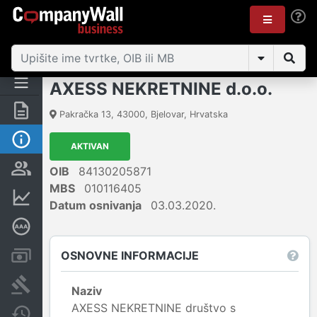
AXESS NEKRETNINE d.o.o.
Sažetak
Pakračka 13
,
43000
,
Bjelovar
,
Hrvatska
Osnovne informacije
AKTIVAN
Osobe i vlasništvo
OIB
84130205871
MBS
010116405
Financijski podaci
Datum osnivanja
03.03.2020.
Dubinska bonitetna ocjena
OSNOVNE INFORMACIJE
Računi i blokade
Sudske objave
Naziv
AXESS NEKRETNINE društvo s
Javne nabavke