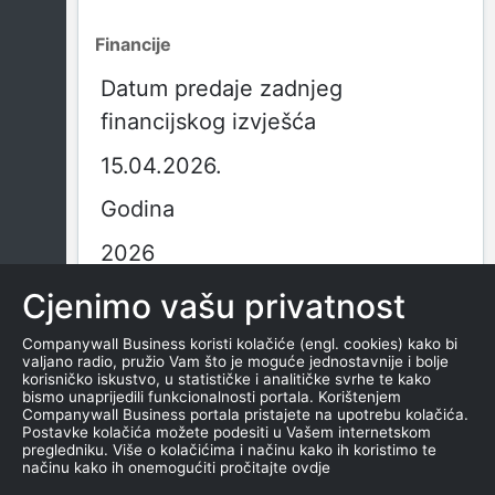
Financije
Datum predaje zadnjeg
financijskog izvješća
15.04.2026.
Godina
2026
Obračunsko razdoblje
Cjenimo vašu privatnost
01.03.2025. - 28.02.2026.
Companywall Business koristi kolačiće (engl. cookies) kako bi
valjano radio, pružio Vam što je moguće jednostavnije i bolje
korisničko iskustvo, u statističke i analitičke svrhe te kako
Vrsta izvješća
bismo unaprijedili funkcionalnosti portala. Korištenjem
Companywall Business portala pristajete na upotrebu kolačića.
GFI-POD izvještaj
Postavke kolačića možete podesiti u Vašem internetskom
pregledniku. Više o kolačićima i načinu kako ih koristimo te
načinu kako ih onemogućiti pročitajte ovdje