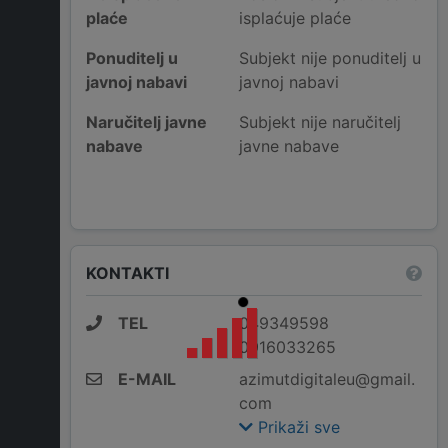
plaće
isplaćuje plaće
Ponuditelj u
Subjekt nije ponuditelj u
javnoj nabavi
javnoj nabavi
Naručitelj javne
Subjekt nije naručitelj
nabave
javne nabave
KONTAKTI
TEL
049349598
0916033265
E-MAIL
azimutdigitaleu@gmail.
com
Prikaži sve