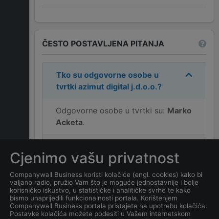
ČESTO POSTAVLJENA PITANJA
Tko su odgovorne osobe u
tvrtki
azimut digital j.d.o.o.
?
Odgovorne osobe u tvrtki su:
Marko
Acketa
.
Koja je adresa tvrtke
azimut
Cjenimo vašu privatnost
digital j.d.o.o.
?
Companywall Business koristi kolačiće (engl. cookies) kako bi
valjano radio, pružio Vam što je moguće jednostavnije i bolje
Koji je kontakt tvrtke
azimut
korisničko iskustvo, u statističke i analitičke svrhe te kako
digital j.d.o.o.
?
bismo unaprijedili funkcionalnosti portala. Korištenjem
Companywall Business portala pristajete na upotrebu kolačića.
Postavke kolačića možete podesiti u Vašem internetskom