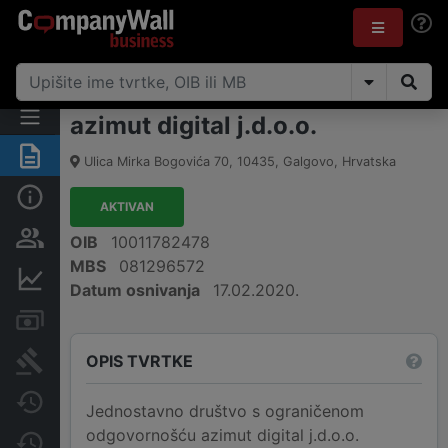
azimut digital j.d.o.o.
Sažetak
Ulica Mirka Bogovića 70
,
10435
,
Galgovo
,
Hrvatska
Osnovne informacije
AKTIVAN
Osobe i vlasništvo
OIB
10011782478
MBS
081296572
Financijski podaci
Datum osnivanja
17.02.2020.
Računi i blokade
OPIS TVRTKE
Sudske objave
Javne nabavke
Jednostavno društvo s ograničenom
odgovornošću azimut digital j.d.o.o.
Promjene