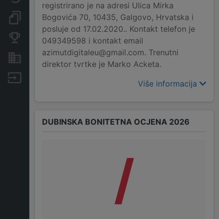
registrirano je na adresi Ulica Mirka
Bogovića 70, 10435, Galgovo, Hrvatska i
Dokumenti i objave
posluje od 17.02.2020.. Kontakt telefon je
Konkurentske tvrtke
049349598 i kontakt email
azimutdigitaleu@gmail.com. Trenutni
Nekretnine i imovina
direktor tvrtke je Marko Acketa.
Izvoz
Više informacija
DUBINSKA BONITETNA OCJENA 2026
/