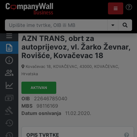
AZN TRANS, obrt za
autoprijevoz, vl. Žarko Ževnar,
Sažetak
Rovišće, Kovačevac 18
Osnovne informacije
Kovačevac 18, KOVAČEVAC
,
43000
,
KOVAČEVAC
,
Osobe i vlasništvo
Hrvatska
Financijski podaci
AKTIVAN
Računi i blokade
OIB
22646785040
MBS
98116169
Sudske objave
Datum osnivanja
11.02.2020.
Javne nabavke
OPIS TVRTKE
Promjene