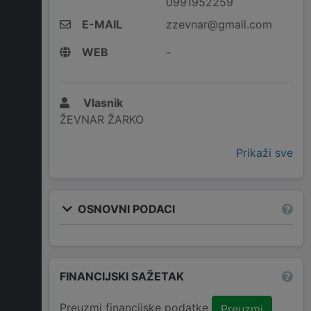
0991952259
E-MAIL
zzevnar@gmail.com
WEB
-
Vlasnik
ŽEVNAR ŽARKO
Prikaži sve
OSNOVNI PODACI
FINANCIJSKI SAŽETAK
Preuzmi financijske podatke
Preuzmi