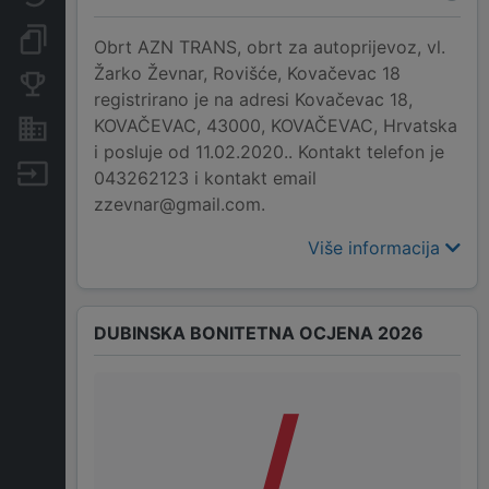
Dokumenti i objave
Obrt AZN TRANS, obrt za autoprijevoz, vl.
Žarko Ževnar, Rovišće, Kovačevac 18
Konkurentske tvrtke
registrirano je na adresi Kovačevac 18,
KOVAČEVAC, 43000, KOVAČEVAC, Hrvatska
Nekretnine i imovina
i posluje od 11.02.2020.. Kontakt telefon je
Izvoz
043262123 i kontakt email
zzevnar@gmail.com.
Više informacija
DUBINSKA BONITETNA OCJENA 2026
/