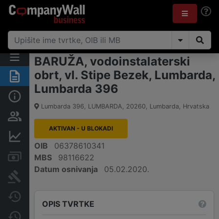
BARUŽA, vodoinstalaterski
obrt, vl. Stipe Bezek, Lumbarda,
Sažetak
Lumbarda 396
Osnovne informacije
Lumbarda 396, LUMBARDA
,
20260
,
Lumbarda
,
Hrvatska
Osobe i vlasništvo
AKTIVAN - U BLOKADI
Financijski podaci
OIB
06378610341
Računi i blokade
MBS
98116622
Datum osnivanja
05.02.2020.
Sudske objave
Javne nabavke
OPIS TVRTKE
Promjene