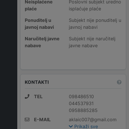
Neisplaćene
Poslovni subjekt uredno
plaće
isplaćuje plaće
Ponuditelj u
Subjekt nije ponuditelj u
javnoj nabavi
javnoj nabavi
Naručitelj javne
Subjekt nije naručitelj
nabave
javne nabave
KONTAKTI
TEL
098486510
044537931
0958885285
E-MAIL
aklaic007@gmail.com
Prikaži sve