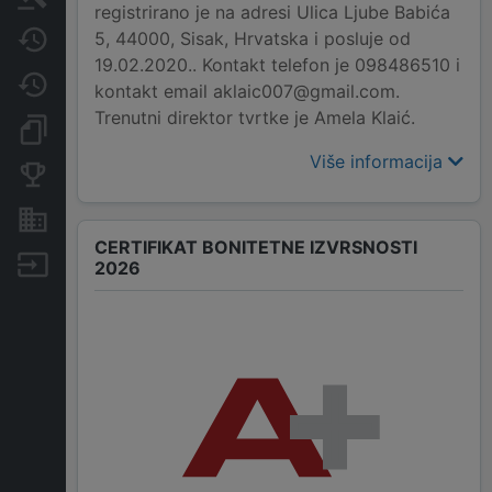
registrirano je na adresi Ulica Ljube Babića
5, 44000, Sisak, Hrvatska i posluje od
Javne nabavke
19.02.2020.. Kontakt telefon je 098486510 i
Promjene
kontakt email aklaic007@gmail.com.
Trenutni direktor tvrtke je Amela Klaić.
Dokumenti i objave
Više informacija
Konkurentske tvrtke
Nekretnine i imovina
CERTIFIKAT BONITETNE IZVRSNOSTI
Izvoz
2026