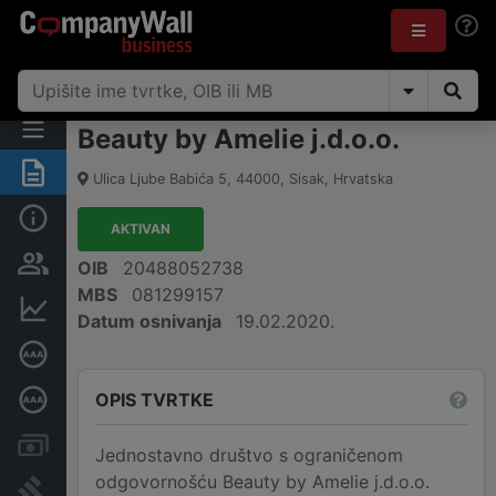
Beauty by Amelie j.d.o.o.
Sažetak
Ulica Ljube Babića 5
,
44000
,
Sisak
,
Hrvatska
Osnovne informacije
AKTIVAN
Osobe i vlasništvo
OIB
20488052738
MBS
081299157
Financijski podaci
Datum osnivanja
19.02.2020.
Certifikat bonitetne izvrsnosti
OPIS TVRTKE
Dubinska bonitetna ocjena
Računi i blokade
Jednostavno društvo s ograničenom
odgovornošću Beauty by Amelie j.d.o.o.
Sudske objave