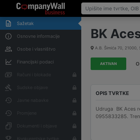
Sažetak
BK Ace
Osnovne informacije
A.B. Šimića 70
,
21000
,
Osobe i vlasništvo
Financijski podaci
O
AKTIVAN
Računi i blokade
Sudske objave
OPIS TVRTKE
Javne nabavke
Udruga BK Aces regi
Promjene
0955833285. Tren
Dokumenti i objave
Konkurentske tvrtke