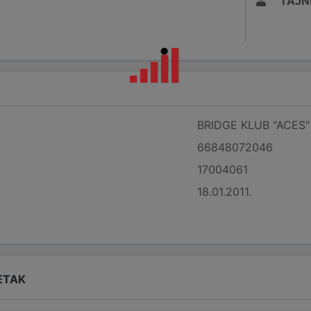
TAJN
BRIDGE KLUB "ACES"
66848072046
17004061
18.01.2011.
ETAK