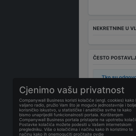
NEKRETNINE U V
ČESTO POSTAVLJ
Tko su odgovo
Cjenimo vašu privatnost
Odgovorne osob
Companywall Business koristi kolačiće (engl. cookies) kako 
valjano radio, pružio Vam što je moguće jednostavnije i bolj
Koja je adresa
korisničko iskustvo, u statističke i analitičke svrhe te kako
bismo unaprijedili funkcionalnosti portala. Korištenjem
Companywall Business portala pristajete na upotrebu kolači
Koji je kontakt
Postavke kolačića možete podesiti u Vašem internetskom
pregledniku. Više o kolačićima i načinu kako ih koristimo te
načinu kako ih onemogućiti pročitajte ovdje