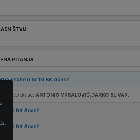
LASNIŠTVU
ENA PITANJA
rne osobe u tvrtki
BK Aces
?
e u tvrtki su:
ANTONIO VRSALOVIĆ
,
DARKO SLIVAR
.
bi
e
 tvrtke
BK Aces
?
ća.
 tvrtke
BK Aces
?