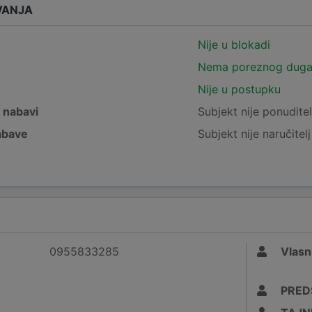
VANJA
Nije u blokadi
Nema poreznog dug
Nije u postupku
j nabavi
Subjekt nije ponuditel
nabave
Subjekt nije naručitel
0955833285
Vlasn
PRED