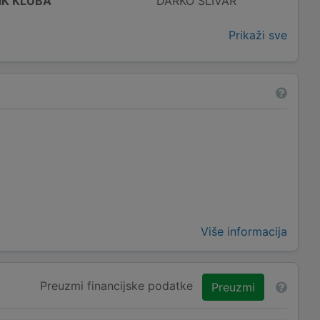
IK KLUBA
DARKO SLIVAR
Prikaži sve
Više informacija
Preuzmi financijske podatke
Preuzmi