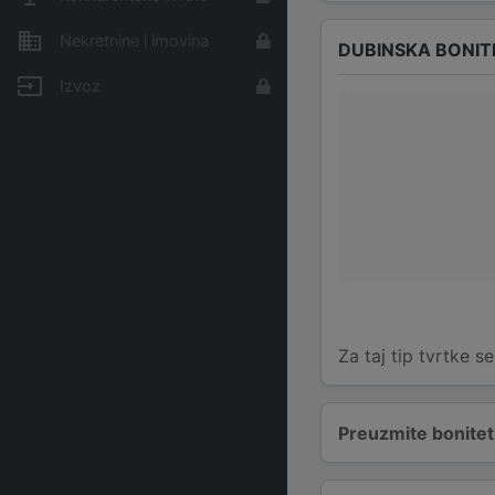
Nekretnine i imovina
DUBINSKA BONIT
Izvoz
Za taj tip tvrtke s
Preuzmite bonitetn