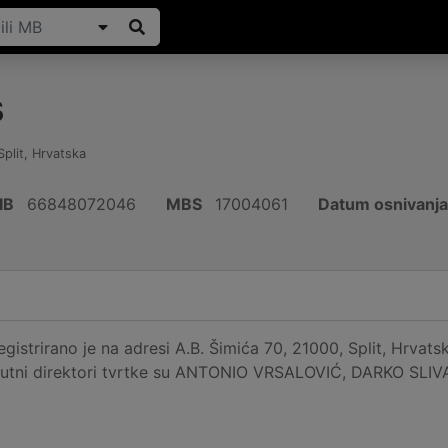
s
Split
,
Hrvatska
IB
66848072046
MBS
17004061
Datum osnivanja
strirano je na adresi A.B. Šimića 70, 21000, Split, Hrvatska
utni direktori tvrtke su ANTONIO VRSALOVIĆ, DARKO SLIV