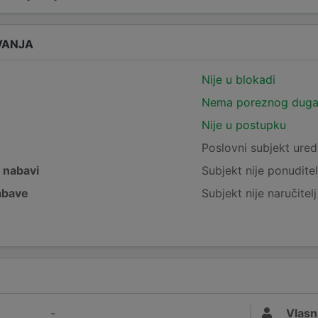
VANJA
Nije u blokadi
Nema poreznog dug
Nije u postupku
e
Poslovni subjekt ured
j nabavi
Subjekt nije ponuditel
nabave
Subjekt nije naručitel
-
Vlasn