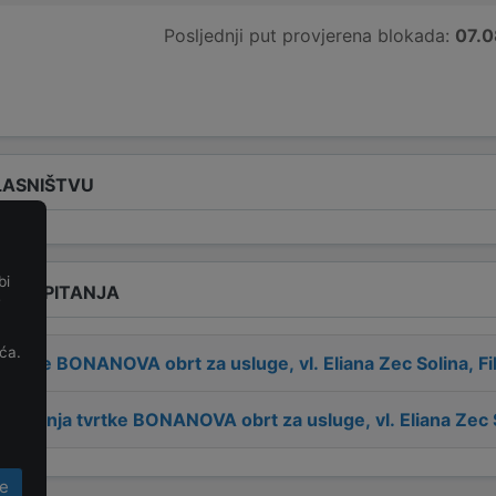
Posljednji put provjerena blokada:
07.0
LASNIŠTVU
bi
ENA PITANJA
e
ća.
 tvrtke
BONANOVA obrt za usluge, vl. Eliana Zec Solina, Filo
osnivanja tvrtke
BONANOVA obrt za usluge, vl. Eliana Zec Sol
e