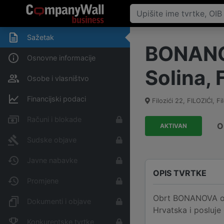
Sažetak
BONANOV
Osnovne informacije
Solina, F
Osobe i vlasništvo
Financijski podaci
Filozići 22, FILOZIĆI
,
Fi
Računi i blokade
O
AKTIVAN
Sudske objave
Javne nabavke
OPIS TVRTKE
Promjene
Obrt BONANOVA obrt 
Dokumenti i objave
Hrvatska i posluje
Konkurentske tvrtke