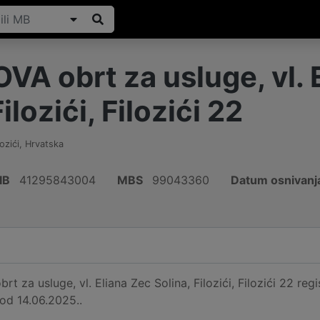
A obrt za usluge, vl. 
ilozići, Filozići 22
lozići
,
Hrvatska
IB
41295843004
MBS
99043360
Datum osnivanj
za usluge, vl. Eliana Zec Solina, Filozići, Filozići 22 regist
 od 14.06.2025..