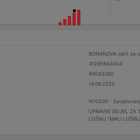
BONANOVA obrt za uslug
41295843004
99043360
14.06.2025.
N70200 - Savjetovanj
UPRAVNI ODJEL ZA 
LOŠINJ (MALI LOŠINJ