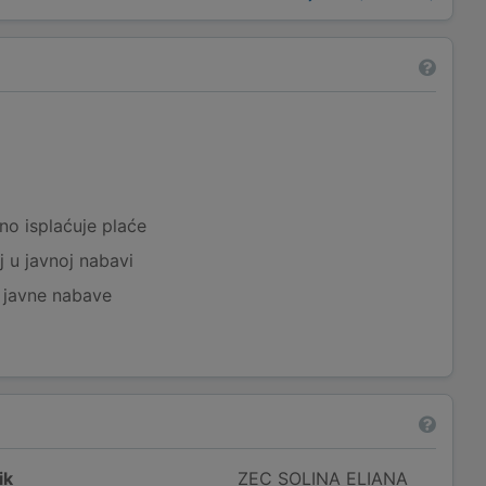
a
no isplaćuje plaće
j u javnoj nabavi
j javne nabave
ik
ZEC SOLINA ELIANA