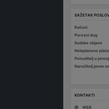
SAŽETAK POSLO
Računi
Porezni dug
Sudske objave
Neisplaćene plać
Ponuditelj u javno
Naručitelj javne 
KONTAKTI
WEB