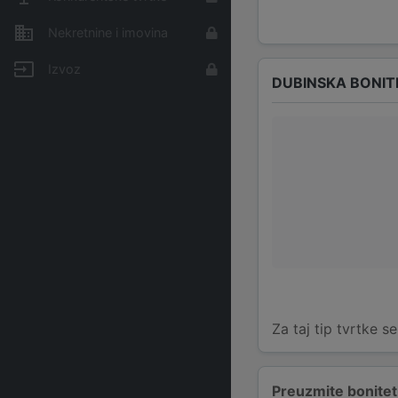
Nekretnine i imovina
Izvoz
DUBINSKA BONIT
Za taj tip tvrtke s
Preuzmite bonitetn