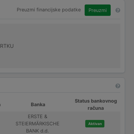
Preuzmi financijske podatke
Preuzmi
VRTKU
Status bankovnog
a
Banka
računa
ERSTE &
STEIERMÄRKISCHE
Aktivan
BANK d.d.