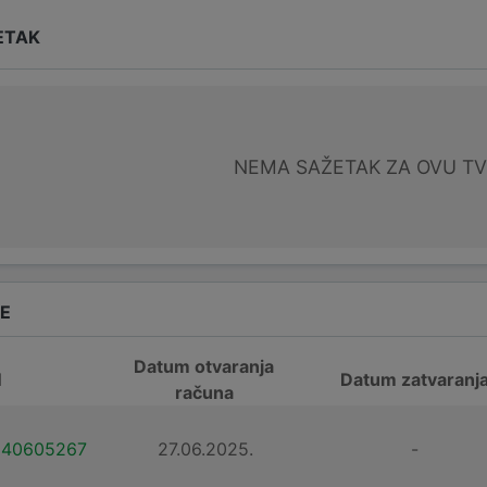
ETAK
NEMA SAŽETAK ZA OVU T
DE
Datum otvaranja
N
Datum zatvaranj
računa
140605267
27.06.2025.
-