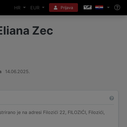
HR
EUR
Prijava
Eliana Zec
a
14.06.2025.
rirano je na adresi Filozići 22, FILOZIĆI, Filozići,