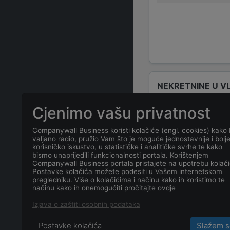
NEKRETNINE U V
Cjenimo vašu privatnost
Companywall Business koristi kolačiće (engl. cookies) kako 
ČESTO POSTAVLJ
valjano radio, pružio Vam što je moguće jednostavnije i bolj
korisničko iskustvo, u statističke i analitičke svrhe te kako
bismo unaprijedili funkcionalnosti portala. Korištenjem
Companywall Business portala pristajete na upotrebu kolači
Koja je adresa
Postavke kolačića možete podesiti u Vašem internetskom
pregledniku. Više o kolačićima i načinu kako ih koristimo te
načinu kako ih onemogućiti pročitajte ovdje
Koji je datum 
Izjava o zaštiti osobnih podataka
Postavke kolačića
Slažem s