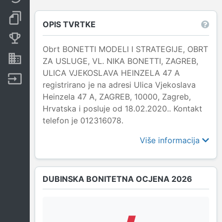
Dokumenti i objave
OPIS TVRTKE
Konkurentske tvrtke
Obrt BONETTI MODELI I STRATEGIJE, OBRT
Nekretnine i imovina
ZA USLUGE, VL. NIKA BONETTI, ZAGREB,
ULICA VJEKOSLAVA HEINZELA 47 A
Izvoz
registrirano je na adresi Ulica Vjekoslava
Heinzela 47 A, ZAGREB, 10000, Zagreb,
Hrvatska i posluje od 18.02.2020.. Kontakt
telefon je 012316078.
Više informacija
DUBINSKA BONITETNA OCJENA 2026