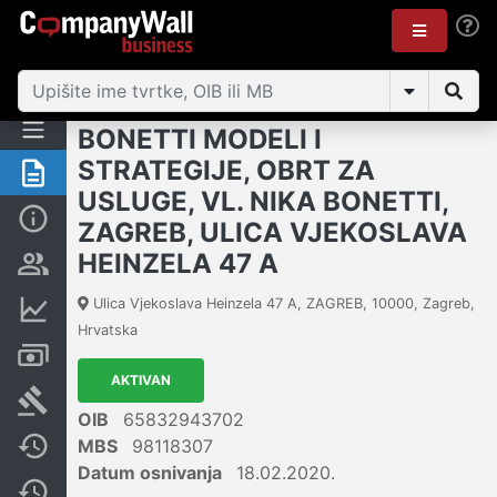
BONETTI MODELI I
STRATEGIJE, OBRT ZA
Sažetak
USLUGE, VL. NIKA BONETTI,
Osnovne informacije
ZAGREB, ULICA VJEKOSLAVA
HEINZELA 47 A
Osobe i vlasništvo
Ulica Vjekoslava Heinzela 47 A, ZAGREB
,
10000
,
Zagreb
,
Financijski podaci
Hrvatska
Računi i blokade
AKTIVAN
Sudske objave
OIB
65832943702
MBS
98118307
Javne nabavke
Datum osnivanja
18.02.2020.
Promjene