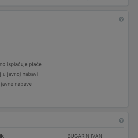
a
no isplaćuje plaće
j u javnoj nabavi
j javne nabave
ik
BUGARIN IVAN