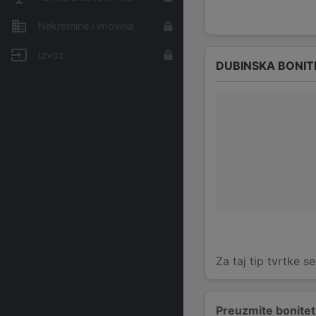
Nekretnine i imovina
Izvoz
DUBINSKA BONIT
Za taj tip tvrtke s
Preuzmite bonitetn