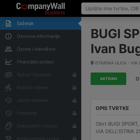
Sažetak
BUGI SPO
Osnovne informacije
Ivan Bug
Osobe i vlasništvo
Financijski podaci
ISTARSKA ULICA - VIA D
Računi i blokade
O
AKTIVAN
Sudske objave
Javne nabavke
OPIS TVRTKE
Promjene
Obrt BUGI SPORT, ob
Dokumenti i objave
VIA DELL'ISTRIA 25
Konkurentske tvrtke