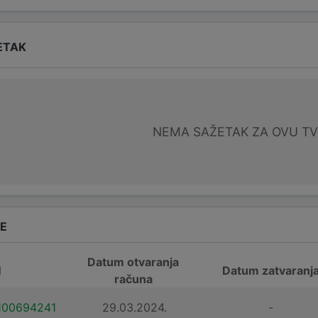
ETAK
NEMA SAŽETAK ZA OVU T
DE
Datum otvaranja
N
Datum zatvaranj
računa
100694241
29.03.2024.
-