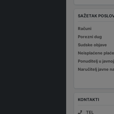
SAŽETAK POSLO
Računi
Porezni dug
Sudske objave
Neisplaćene plać
Ponuditelj u javno
Naručitelj javne 
KONTAKTI
TEL