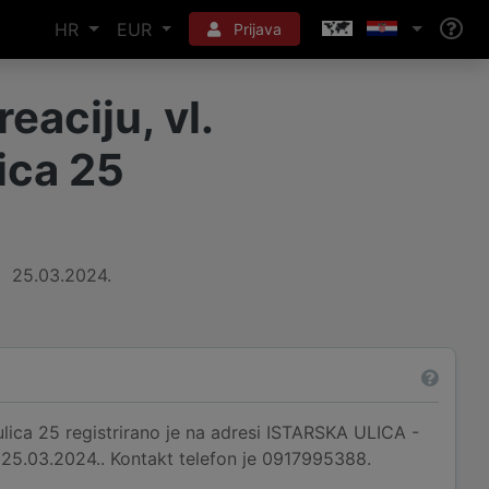
HR
EUR
Prijava
eaciju, vl.
lica 25
25.03.2024.
 ulica 25 registrirano je na adresi ISTARSKA ULICA -
d 25.03.2024.. Kontakt telefon je 0917995388.