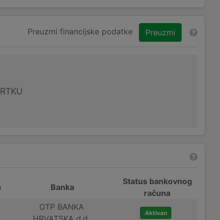
Preuzmi financijske podatke
Preuzmi
VRTKU
Status bankovnog
a
Banka
računa
OTP BANKA
Aktivan
HRVATSKA d.d.