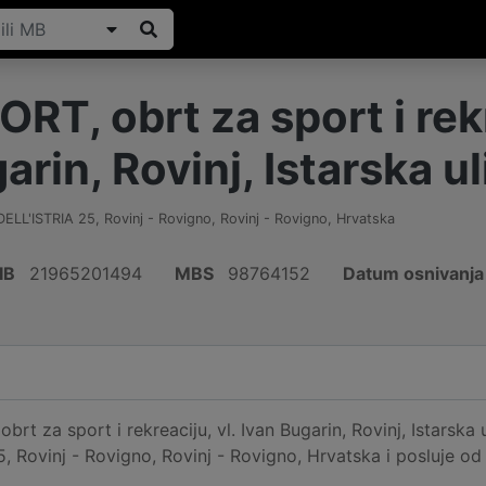
RT, obrt za sport i rekr
arin, Rovinj, Istarska u
ELL'ISTRIA 25, Rovinj - Rovigno
,
Rovinj - Rovigno
,
Hrvatska
IB
21965201494
MBS
98764152
Datum osnivanja
rt za sport i rekreaciju, vl. Ivan Bugarin, Rovinj, Istarska
, Rovinj - Rovigno, Rovinj - Rovigno, Hrvatska i posluje o