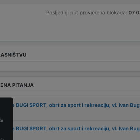
Posljednji put provjerena blokada:
07.0
LASNIŠTVU
ENA PITANJA
 tvrtke
BUGI SPORT, obrt za sport i rekreaciju, vl. Ivan Buga
bi
e
 tvrtke
BUGI SPORT, obrt za sport i rekreaciju, vl. Ivan Buga