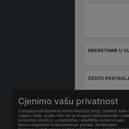
NEKRETNINE U V
ČESTO POSTAVLJ
Koja je adresa
Cjenimo vašu privatnost
25
?
Companywall Business koristi kolačiće (engl. cookies) kako 
valjano radio, pružio Vam što je moguće jednostavnije i bolj
Koji je kontakt
korisničko iskustvo, u statističke i analitičke svrhe te kako
bismo unaprijedili funkcionalnosti portala. Korištenjem
25
?