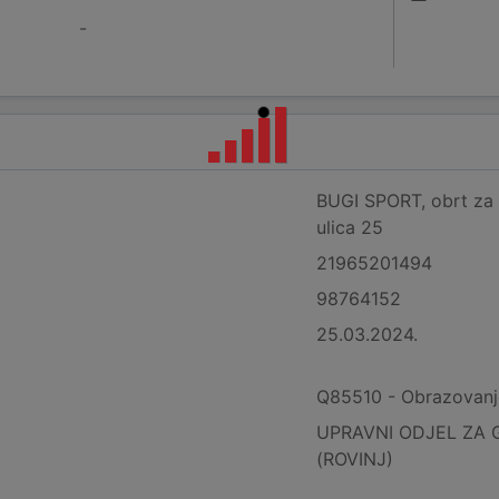
-
BUGI SPORT, obrt za sp
ulica 25
21965201494
98764152
25.03.2024.
Q85510 - Obrazovanje
UPRAVNI ODJEL ZA 
(ROVINJ)