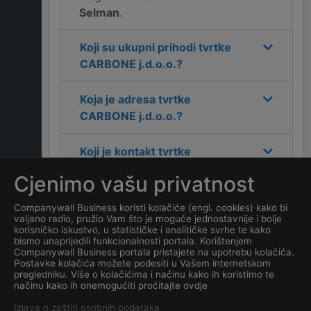
Selman
.
Koji su ukupni prihodi tvrtke
CARBONE j.d.o.o.
?
Koja je adresa tvrtke
CARBONE j.d.o.o.
?
Koji je kontakt tvrtke
CARBONE j.d.o.o.
?
Cjenimo vašu privatnost
Koliko ima zaposlenih
Companywall Business koristi kolačiće (engl. cookies) kako bi
valjano radio, pružio Vam što je moguće jednostavnije i bolje
kompanija
CARBONE
korisničko iskustvo, u statističke i analitičke svrhe te kako
j.d.o.o.
?
bismo unaprijedili funkcionalnosti portala. Korištenjem
Companywall Business portala pristajete na upotrebu kolačića.
Postavke kolačića možete podesiti u Vašem internetskom
Koji je datum osnivanja
pregledniku. Više o kolačićima i načinu kako ih koristimo te
načinu kako ih onemogućiti pročitajte ovdje
tvrtke
CARBONE j.d.o.o.
?
Izjava o zaštiti osobnih podataka