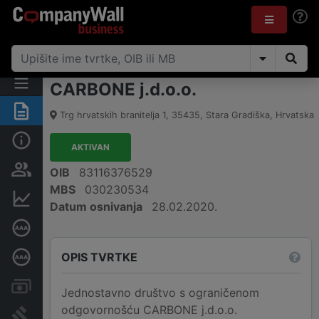
CARBONE j.d.o.o.
Sažetak
Trg hrvatskih branitelja 1
,
35435
,
Stara Gradiška
,
Hrvatska
Osnovne informacije
AKTIVAN
Osobe i vlasništvo
OIB
83116376529
MBS
030230534
Financijski podaci
Datum osnivanja
28.02.2020.
Certifikat bonitetne izvrsnosti
OPIS TVRTKE
Dubinska bonitetna ocjena
Računi i blokade
Jednostavno društvo s ograničenom
odgovornošću CARBONE j.d.o.o.
Sudske objave