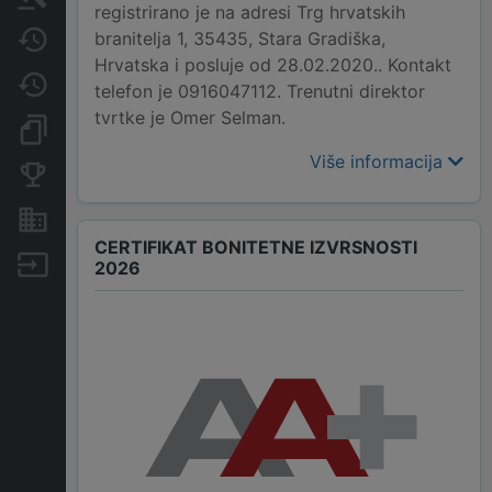
registrirano je na adresi Trg hrvatskih
branitelja 1, 35435, Stara Gradiška,
Javne nabavke
Hrvatska i posluje od 28.02.2020.. Kontakt
Promjene
telefon je 0916047112. Trenutni direktor
tvrtke je Omer Selman.
Dokumenti i objave
Više informacija
Konkurentske tvrtke
Nekretnine i imovina
CERTIFIKAT BONITETNE IZVRSNOSTI
Izvoz
2026