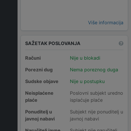
Više informacija
SAŽETAK POSLOVANJA
Računi
Nije u blokadi
Porezni dug
Nema poreznog duga
Sudske objave
Nije u postupku
Neisplaćene
Poslovni subjekt uredno
plaće
isplaćuje plaće
Ponuditelj u
Subjekt nije ponuditelj u
javnoj nabavi
javnoj nabavi
Naručitelj javne
Subjekt nije naručitelj