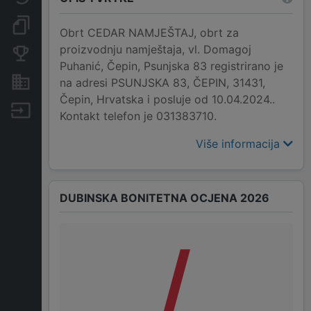
Dokumenti i objave
Obrt CEDAR NAMJEŠTAJ, obrt za
proizvodnju namještaja, vl. Domagoj
Konkurentske tvrtke
Puhanić, Čepin, Psunjska 83 registrirano je
Nekretnine i imovina
na adresi PSUNJSKA 83, ČEPIN, 31431,
Čepin, Hrvatska i posluje od 10.04.2024..
Izvoz
Kontakt telefon je 031383710.
Više informacija
DUBINSKA BONITETNA OCJENA 2026
/