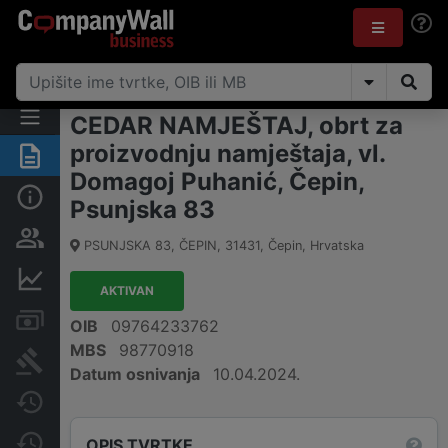
CEDAR NAMJEŠTAJ, obrt za
proizvodnju namještaja, vl.
Sažetak
Domagoj Puhanić, Čepin,
Osnovne informacije
Psunjska 83
Osobe i vlasništvo
PSUNJSKA 83, ČEPIN
,
31431
,
Čepin
,
Hrvatska
Financijski podaci
AKTIVAN
Računi i blokade
OIB
09764233762
MBS
98770918
Sudske objave
Datum osnivanja
10.04.2024.
Javne nabavke
Promjene
OPIS TVRTKE