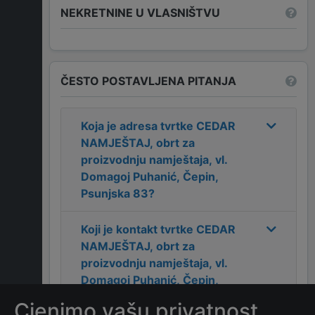
NEKRETNINE U VLASNIŠTVU
ČESTO POSTAVLJENA PITANJA
Koja je adresa tvrtke
CEDAR
NAMJEŠTAJ, obrt za
proizvodnju namještaja, vl.
Domagoj Puhanić, Čepin,
Psunjska 83
?
Koji je kontakt tvrtke
CEDAR
NAMJEŠTAJ, obrt za
proizvodnju namještaja, vl.
Domagoj Puhanić, Čepin,
Psunjska 83
?
Cjenimo vašu privatnost