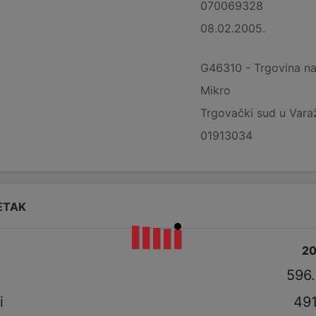
070069328
08.02.2005.
G46310 - Trgovina na
Mikro
Trgovački sud u Vara
01913034
ETAK
2
i
596
i
491