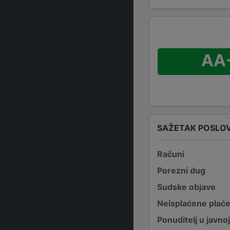
AA
SAŽETAK POSLO
Računi
Porezni dug
Sudske objave
Neisplaćene plać
Ponuditelj u javno