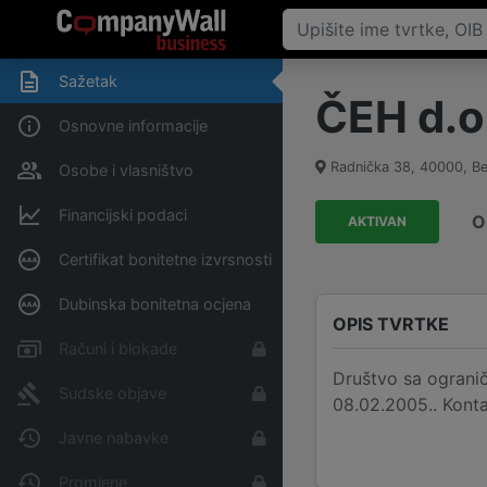
Sažetak
ČEH d.o
Osnovne informacije
Radnička 38
,
40000
,
Be
Osobe i vlasništvo
Financijski podaci
O
AKTIVAN
Certifikat bonitetne izvrsnosti
Dubinska bonitetna ocjena
OPIS TVRTKE
Računi i blokade
Društvo sa ogranič
Sudske objave
08.02.2005.. Kont
Javne nabavke
Promjene