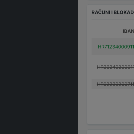
RAČUNI I BLOKA
IBA
HR7123400091
HR3624020061
HR0223920071