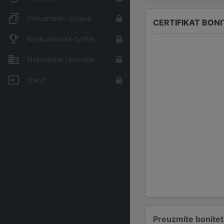
Dokumenti i objave
CERTIFIKAT BONI
Konkurentske tvrtke
Nekretnine i imovina
Izvoz
Preuzmite bonitetn