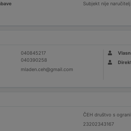
nabave
Subjekt nije naručitel
040845217
Vlasn
040390258
Direk
mladen.ceh@gmail.com
ČEH društvo s ograni
23202343167