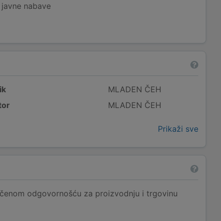
j javne nabave
ik
MLADEN ČEH
tor
MLADEN ČEH
Prikaži sve
čenom odgovornošću za proizvodnju i trgovinu