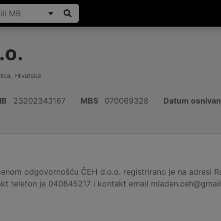
.o.
lica
,
Hrvatska
IB
23202343167
MBS
070069328
Datum osnivan
enom odgovornošću ČEH d.o.o. registrirano je na adresi Ra
akt telefon je 040845217 i kontakt email mladen.ceh@gmail