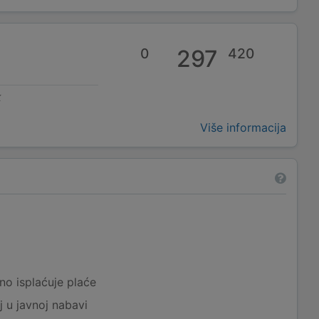
0
297
420
k
Više informacija
a
no isplaćuje plaće
j u javnoj nabavi