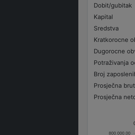
Dobit/gubitak
Kapital
Sredstva
Kratkorocne 
Dugorocne ob
Potraživanja 
Broj zaposleni
Prosječna bru
Prosječna net
800.000,00