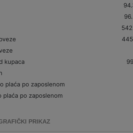
94
96
542
obveze
445
veze
od kupaca
99
h
to plaća po zaposlenom
o plaća po zaposlenom
GRAFIČKI PRIKAZ