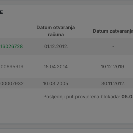
DE
Datum otvaranja
N
Datum zatvaranj
računa
116026728
01.12.2012.
-
100695919
15.04.2014.
10.12.2019.
100007932
10.03.2005.
30.11.2012.
Posljednji put provjerena blokada:
05.0