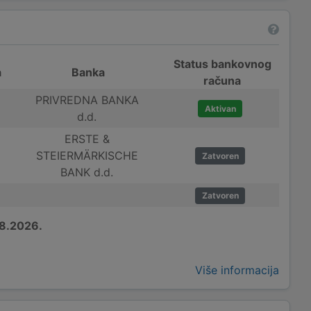
Status bankovnog
a
Banka
računa
PRIVREDNA BANKA
Aktivan
d.d.
ERSTE &
STEIERMÄRKISCHE
Zatvoren
BANK d.d.
Zatvoren
8.2026.
Više informacija