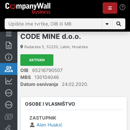
CODE MINE d.o.o.
Sažetak
Rudarska 5
,
52220
,
Labin
,
Hrvatska
Osnovne informacije
AKTIVAN
Osobe i vlasništvo
OIB
65216790507
MBS
130104046
Financijski podaci
Datum osnivanja
24.02.2020.
Certifikat bonitetne izvrsnosti
OSOBE I VLASNIŠTVO
Dubinska bonitetna ocjena
Računi i blokade
ZASTUPNIK
Alen Huskić
Sudske objave