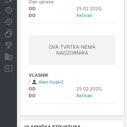
član uprave
OD
25.02.2020.
Javne nabavke
DO
Aktivan
Promjene
Dokumenti i objave
Konkurentske tvrtke
OVA TVRTKA NEMA
NADZORNIKA
Nekretnine i imovina
Izvoz
VLASNIK
Alen Huskić
OD
25.02.2020.
DO
Aktivan