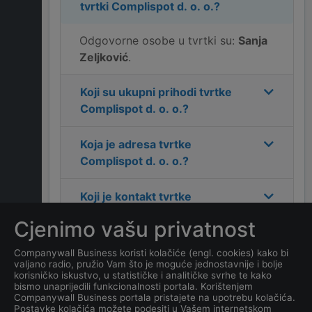
tvrtki
Complispot d. o. o.
?
Odgovorne osobe u tvrtki su:
Sanja
Zeljković
.
Koji su ukupni prihodi tvrtke
Complispot d. o. o.
?
Koja je adresa tvrtke
Complispot d. o. o.
?
Koji je kontakt tvrtke
Complispot d. o. o.
?
Cjenimo vašu privatnost
Koliko ima zaposlenih
Companywall Business koristi kolačiće (engl. cookies) kako bi
valjano radio, pružio Vam što je moguće jednostavnije i bolje
kompanija
Complispot d. o.
korisničko iskustvo, u statističke i analitičke svrhe te kako
o.
?
bismo unaprijedili funkcionalnosti portala. Korištenjem
Companywall Business portala pristajete na upotrebu kolačića.
Postavke kolačića možete podesiti u Vašem internetskom