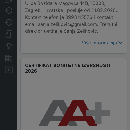
Ulica Božidara Magovca 14B, 10000,
Zagreb, Hrvatska i posluje od 14.02.2020..
Javne nabavke
Kontakt telefon je 0993115576 i kontakt
Promjene
email sanja.zeljkovic@gmail.com. Trenutni
direktor tvrtke je Sanja Zeljković.
Dokumenti i objave
Više informacija
Konkurentske tvrtke
Nekretnine i imovina
CERTIFIKAT BONITETNE IZVRSNOSTI
Izvoz
2026