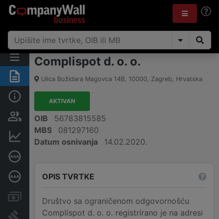
Complispot d. o. o.
Sažetak
Ulica Božidara Magovca 14B
,
10000
,
Zagreb
,
Hrvatska
Osnovne informacije
AKTIVAN
Osobe i vlasništvo
OIB
56783815585
MBS
081297160
Financijski podaci
Datum osnivanja
14.02.2020.
Certifikat bonitetne izvrsnosti
OPIS TVRTKE
Dubinska bonitetna ocjena
Računi i blokade
Društvo sa ograničenom odgovornošću
Complispot d. o. o. registrirano je na adresi
Sudske objave