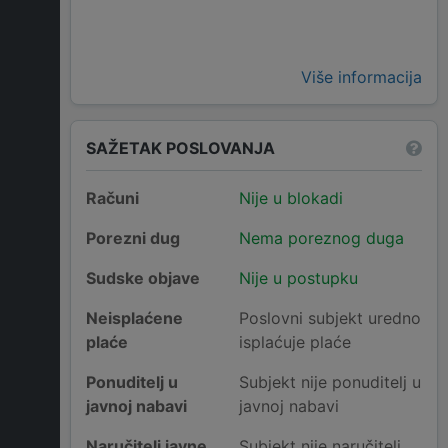
Više informacija
SAŽETAK POSLOVANJA
Računi
Nije u blokadi
Porezni dug
Nema poreznog duga
Sudske objave
Nije u postupku
Neisplaćene
Poslovni subjekt uredno
plaće
isplaćuje plaće
Ponuditelj u
Subjekt nije ponuditelj u
javnoj nabavi
javnoj nabavi
Naručitelj javne
Subjekt nije naručitelj