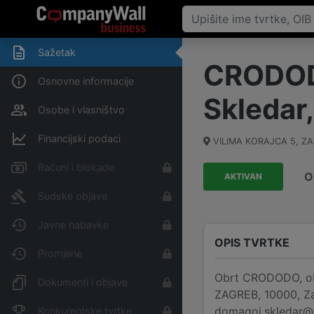
Sažetak
CRODODO
Osnovne informacije
Skledar,
Osobe i vlasništvo
Financijski podaci
VILIMA KORAJCA 5, Z
Računi i blokade
O
AKTIVAN
Sudske objave
Javne nabavke
OPIS TVRTKE
Promjene
Obrt CRODODO, obrt
Dokumenti i objave
ZAGREB, 10000, Zag
domagoj.skledar@
Konkurentske tvrtke