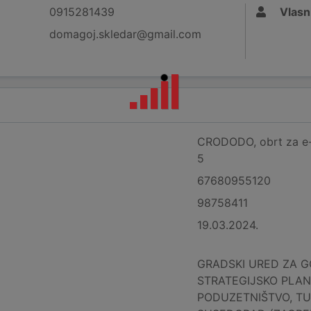
0915281439
Vlasn
domagoj.skledar@gmail.com
CRODODO, obrt za e-u
5
67680955120
98758411
19.03.2024.
GRADSKI URED ZA G
STRATEGIJSKO PLAN
PODUZETNIŠTVO, TU