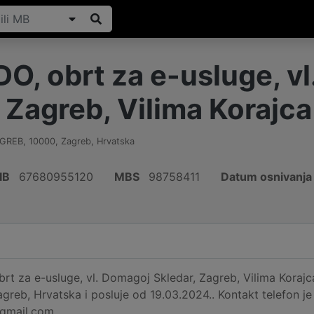
, obrt za e-usluge, v
 Zagreb, Vilima Korajca
AGREB
,
10000
,
Zagreb
,
Hrvatska
IB
67680955120
MBS
98758411
Datum osnivanja
 za e-usluge, vl. Domagoj Skledar, Zagreb, Vilima Korajca
reb, Hrvatska i posluje od 19.03.2024.. Kontakt telefon j
gmail.com.