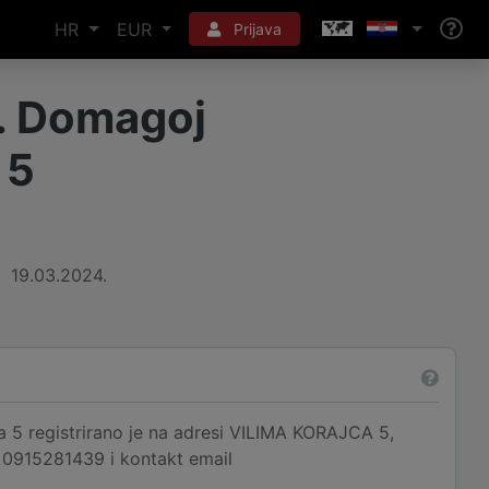
HR
EUR
Prijava
l. Domagoj
 5
19.03.2024.
 5 registrirano je na adresi VILIMA KORAJCA 5,
e 0915281439 i kontakt email