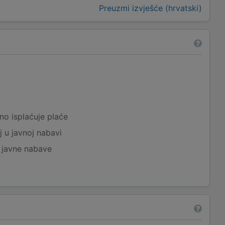
Preuzmi izvješće (hrvatski)
a
no isplaćuje plaće
j u javnoj nabavi
j javne nabave