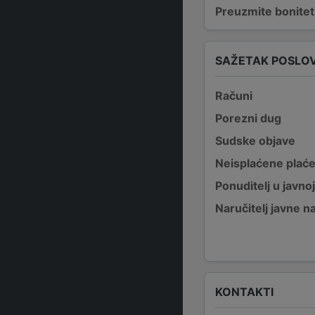
Preuzmite bonitetn
SAŽETAK POSLO
Računi
Porezni dug
Sudske objave
Neisplaćene plać
Ponuditelj u javno
Naručitelj javne 
KONTAKTI