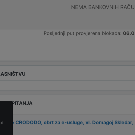
NEMA BANKOVNIH RAČ
Posljednji put provjerena blokada:
06.0
LASNIŠTVU
ENA PITANJA
 tvrtke
CRODODO, obrt za e-usluge, vl. Domagoj Skledar, 
bi
e