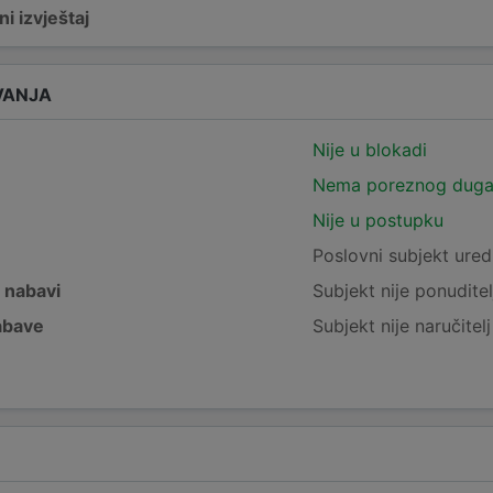
i izvještaj
VANJA
Nije u blokadi
Nema poreznog dug
Nije u postupku
e
Poslovni subjekt ured
j nabavi
Subjekt nije ponuditel
nabave
Subjekt nije naručitel