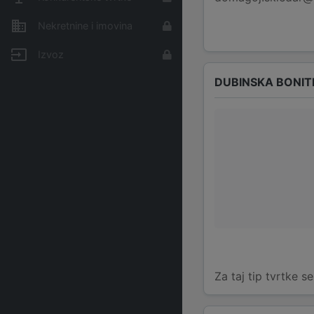
Nekretnine i imovina
Izvoz
DUBINSKA BONIT
Za taj tip tvrtke s